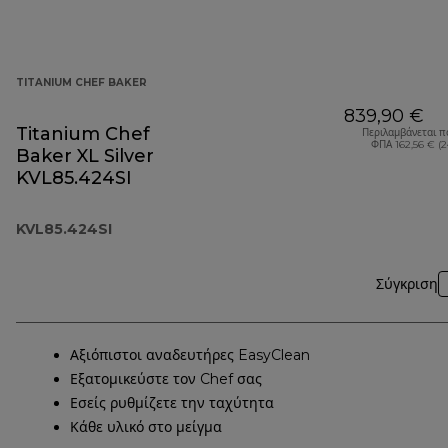
TITANIUM CHEF BAKER
839,90 €
Titanium Chef
Περιλαμβάνεται π
ΦΠΑ 162,56 € (
Baker XL Silver
KVL85.424SI
KVL85.424SI
Σύγκριση
Αξιόπιστοι αναδευτήρες EasyClean
Εξατομικεύστε τον Chef σας
Εσείς ρυθμίζετε την ταχύτητα
Κάθε υλικό στο μείγμα