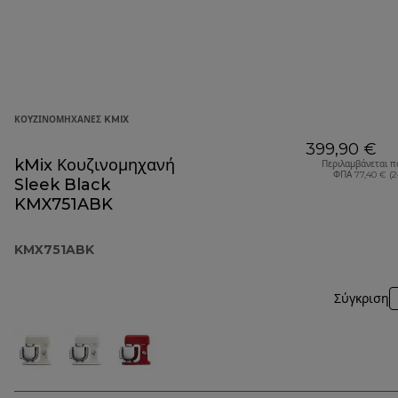
ΚΟΥΖΙΝΟΜΗΧΑΝΈΣ KMIX
399,90 €
kMix Κουζινομηχανή
Περιλαμβάνεται π
ΦΠΑ 77,40 € (
Sleek Black
KMX751ABK
KMX751ABK
Σύγκριση