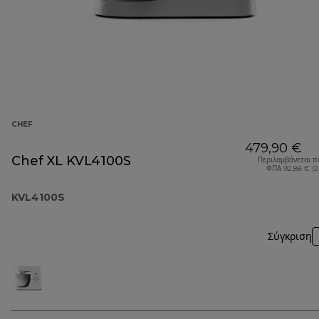
CHEF
479,90 €
Chef XL KVL4100S
Περιλαμβάνεται π
ΦΠΑ 92,88 € (
KVL4100S
Σύγκριση