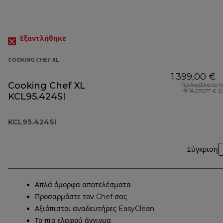
Εξαντλήθηκε
COOKING CHEF XL
1.399,00 €
Cooking Chef XL
Περιλαμβάνεται π
ΦΠΑ 270,77 € (2
KCL95.424SI
KCL95.424SI
Σύγκριση
Απλά όμορφα αποτελέσματα
Προσαρμόστε τον Chef σας
Αξιόπιστοι αναδευτήρες EasyClean
Το πιο ελαφρύ άγγιγμα