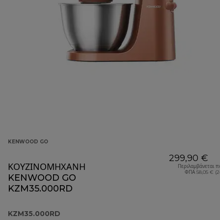
KENWOOD GO
299,90 €
ΚΟΥΖΙΝΟΜΗΧΑΝΗ
Περιλαμβάνεται π
ΦΠΑ 58,05 € (
KENWOOD GO
KZM35.000RD
KZM35.000RD