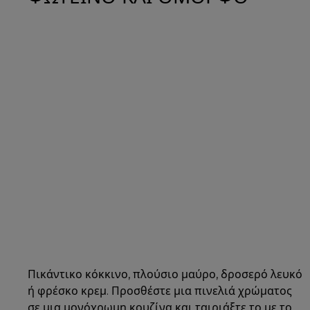
Πικάντικο κόκκινο, πλούσιο μαύρο, δροσερό λευκό
ή φρέσκο κρεμ. Προσθέστε μια πινελιά χρώματος
σε μια μονόχρωμη κουζίνα και ταιριάξτε το με το