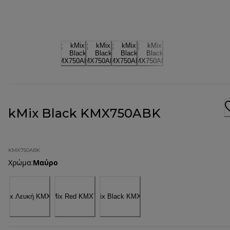
kMix Black KMX750ABK
KMX750ABK
Χρώμα
:
Μαύρο