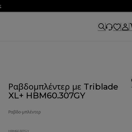
ς
Ραβδομπλέντερ με Triblade
XL+ HBM60.307GY
Ραβδο-μπλέντερ
HBM60.307GY