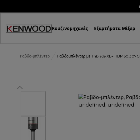
Skip
to
Content
Κουζινομηχανές
Εξαρτήματα Μίξερ
Ραβδο-μπλέντερ
Ραβδομπλέντερ με Triblade XL+ HBM60.307G