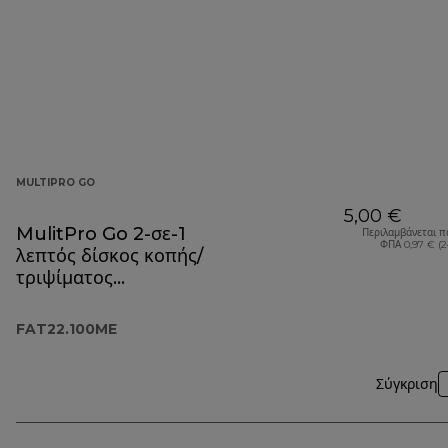
MULTIPRO GO
5,00 €
MulitPro Go 2-σε-1
Περιλαμβάνεται π
ΦΠΑ 0,97 € (
λεπτός δίσκος κοπής/
τριψίματος
FAT22.100ME
FAT22.100ME
Σύγκριση