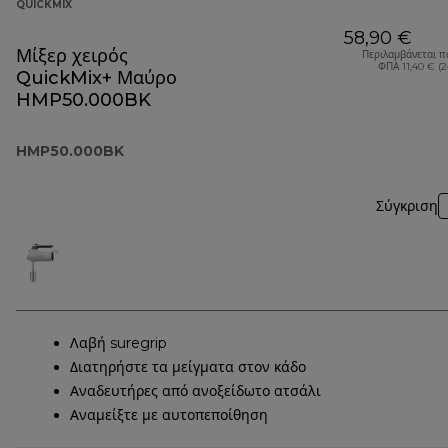
QUICKMIX
58,90 €
Μίξερ χειρός
Περιλαμβάνεται π
ΦΠΑ 11,40 € (
QuickMix+ Μαύρο
HMP50.000BK
HMP50.000BK
Σύγκριση
Λαβή suregrip
Διατηρήστε τα μείγματα στον κάδο
Αναδευτήρες από ανοξείδωτο ατσάλι
Αναμείξτε με αυτοπεποίθηση