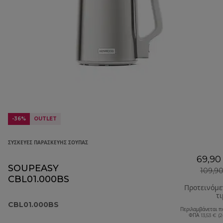
-36%
OUTLET
ΣΥΣΚΕΥΈΣ ΠΑΡΑΣΚΕΥΉΣ ΣΟΎΠΑΣ
69,90
SOUPEASY
109,9
CBL01.000BS
Προτεινόμ
τ
CBL01.000BS
Περιλαμβάνεται π
ΦΠΑ 13,53 € (