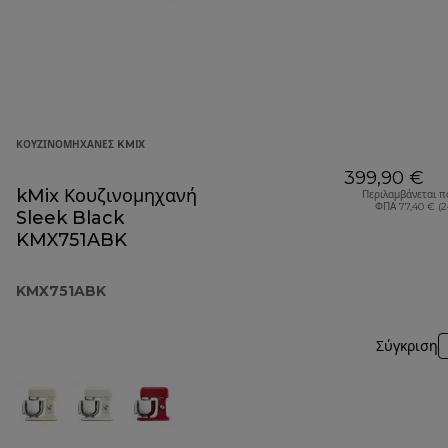
ΚΟΥΖΙΝΟΜΗΧΑΝΈΣ KMIX
399,90 €
kMix Κουζινομηχανή
Περιλαμβάνεται π
ΦΠΑ 77,40 € (
Sleek Black
KMX751ABK
KMX751ABK
Σύγκριση