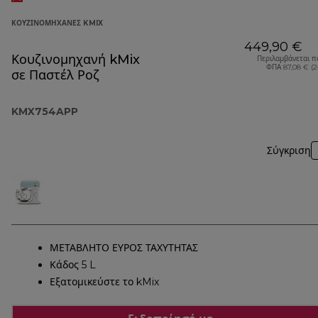
ΚΟΥΖΙΝΟΜΗΧΑΝΈΣ KMIX
449,90 €
Κουζινομηχανή kMix
Περιλαμβάνεται π
ΦΠΑ 87,08 € (
σε Παστέλ Ροζ
KMX754APP
Σύγκριση
ΜΕΤΑΒΛΗΤΟ ΕΥΡΟΣ ΤΑΧΥΤΗΤΑΣ
Κάδος 5 L
Εξατομικεύστε το kMix