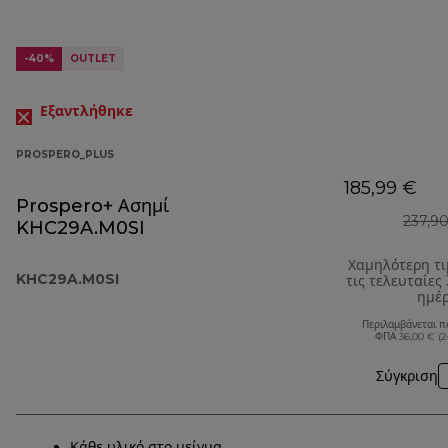
-40%
OUTLET
Εξαντλήθηκε
PROSPERO_PLUS
185,99 €
Prospero+ Ασημί
237,9
KHC29A.M0SI
Χαμηλότερη τ
KHC29A.M0SI
τις τελευταίες
ημέ
Περιλαμβάνεται π
ΦΠΑ 36,00 € (
Σύγκριση
Κάθε υλικό στο μείγμα