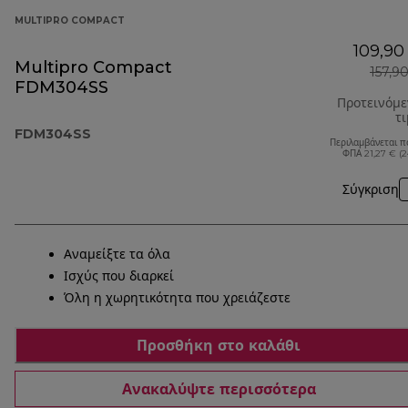
MULTIPRO COMPACT
109,90
Multipro Compact
157,9
FDM304SS
Προτεινόμ
τ
FDM304SS
Περιλαμβάνεται π
ΦΠΑ 21,27 € (
Σύγκριση
Αναμείξτε τα όλα
Ισχύς που διαρκεί
Όλη η χωρητικότητα που χρειάζεστε
Προσθήκη στο καλάθι
Ανακαλύψτε περισσότερα