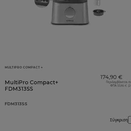
MULTIPRO COMPACT +
174,90 €
MultiPro Compact+
Περιλαμβάνεται π
ΦΠΑ 33,85 € (
FDM313SS
FDM313SS
Σύγκριση