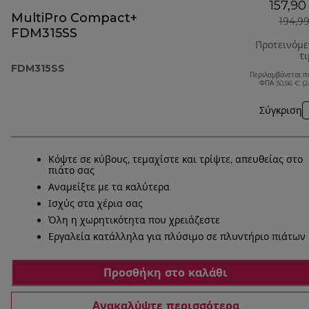
157,90
MultiPro Compact+
194,9
FDM315SS
Προτεινόμ
τ
FDM315SS
Περιλαμβάνεται π
ΦΠΑ 30,56 € (
Σύγκριση
Κόψτε σε κύβους, τεμαχίστε και τρίψτε, απευθείας στο
πιάτο σας
Αναμείξτε με τα καλύτερα
Ισχύς στα χέρια σας
Όλη η χωρητικότητα που χρειάζεστε
Εργαλεία κατάλληλα για πλύσιμο σε πλυντήριο πιάτων
Προσθήκη στο καλάθι
Ανακαλύψτε περισσότερα