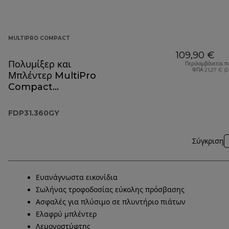
MULTIPRO COMPACT
109,90 €
Πολυμίξερ και
Περιλαμβάνεται π
ΦΠΑ 21,27 € (
Μπλέντερ MultiPro
Compact
FDP31.360GY
FDP31.360GY
Σύγκριση
Ευανάγνωστα εικονίδια
Σωλήνας τροφοδοσίας εύκολης πρόσβασης
Ασφαλές για πλύσιμο σε πλυντήριο πιάτων
Ελαφρύ μπλέντερ
Λεμονοστύφτης