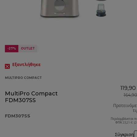
-27%
OUTLET
Εξαντλήθηκε
MULTIPRO COMPACT
119,90
MultiPro Compact
164,9
FDM307SS
Προτεινόμ
τ
FDM307SS
Περιλαμβάνεται π
ΦΠΑ 23,21 € (
Σύγκριση