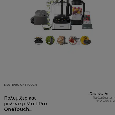
MULTIPRO ONETOUCH
259,90 €
Πολυμίξερ και
Περιλαμβάνεται π
ΦΠΑ 50,30 € (
μπλέντερ MultiPro
OneTouch