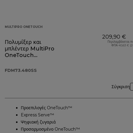
MULTIPRO ONETOUCH
209,90 €
Πολυμίξερ και
Περιλαμβάνεται π
ΦΠΑ 40,63 € (
μπλέντερ MultiPro
OneTouch
FDM73.480SS
FDM73.480SS
Σύγκριση
Προεπιλογές OneTouch™
Express Serve™
Ψηφιακή ζυγαριά
Προσαρμοσμένο OneTouch™