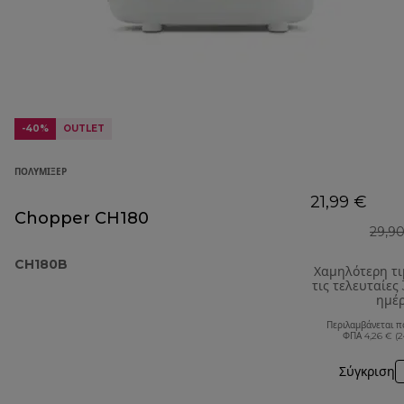
-40%
OUTLET
ΠΟΛΥΜΊΞΕΡ
21,99 €
Chopper CH180
29,9
CH180B
Χαμηλότερη τ
τις τελευταίες
ημέ
Περιλαμβάνεται π
ΦΠΑ 4,26 € (
Σύγκριση