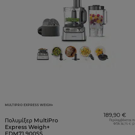
MULTIPRO EXPRESS WEIGH+
189,90 €
Πολυμίξερ MultiPro
Περιλαμβάνεται π
ΦΠΑ 36,75 € (
Express Weigh+
FDM71.900SS