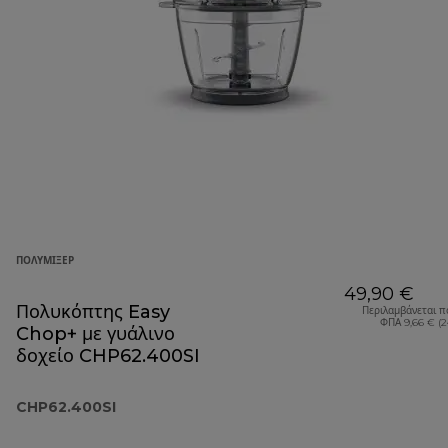
ΠΟΛΥΜΊΞΕΡ
49,90 €
Πολυκόπτης Easy
Περιλαμβάνεται π
ΦΠΑ 9,66 € (
Chop+ με γυάλινο
δοχείο CHP62.400SI
CHP62.400SI