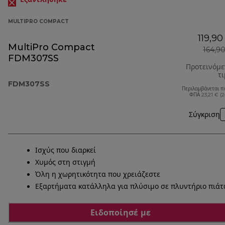
MULTIPRO COMPACT
119,90
MultiPro Compact
164,9
FDM307SS
Προτεινόμ
τ
FDM307SS
Περιλαμβάνεται π
ΦΠΑ 23,21 € (
Σύγκριση
Ισχύς που διαρκεί
Χυμός στη στιγμή
Όλη η χωρητικότητα που χρειάζεστε
Εξαρτήματα κατάλληλα για πλύσιμο σε πλυντήριο πιά
Ειδοποίησέ με