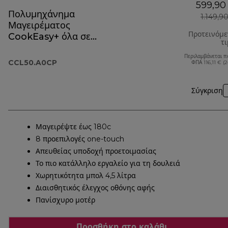
599,90
Πολυμηχάνημα
1.149,9
Μαγειρέματος
Προτεινόμ
CookEasy+ όλα σε
τ
ένα CCL50.A0CP
Περιλαμβάνεται π
CCL50.A0CP
ΦΠΑ 116,11 € (
Σύγκριση
Μαγειρέψτε έως 180c
8 προεπιλογές one-touch
Απευθείας υποδοχή προετοιμασίας
Το πιο κατάλληλο εργαλείο για τη δουλειά
Χωρητικότητα μπολ 4,5 λίτρα
Διαισθητικός έλεγχος οθόνης αφής
Πανίσχυρο μοτέρ
Προσθήκη στο καλάθι