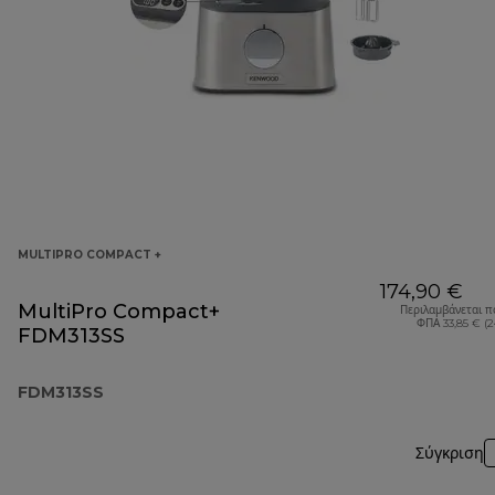
MULTIPRO COMPACT +
174,90 €
MultiPro Compact+
Περιλαμβάνεται π
ΦΠΑ 33,85 € (
FDM313SS
FDM313SS
Σύγκριση