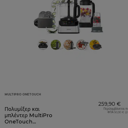
MULTIPRO ONETOUCH
259,90 €
Πολυμίξερ και
Περιλαμβάνεται π
ΦΠΑ 50,30 € (
μπλέντερ MultiPro
OneTouch