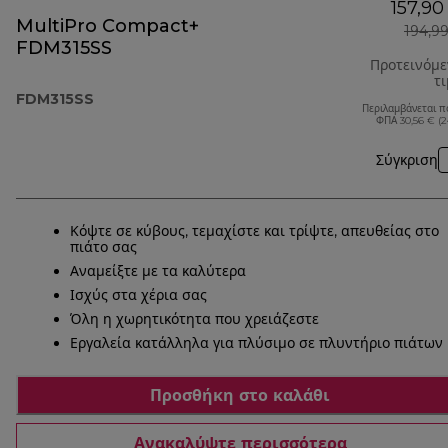
157,90
MultiPro Compact+
194,9
FDM315SS
Προτεινόμ
τ
FDM315SS
Περιλαμβάνεται π
ΦΠΑ 30,56 € (
Σύγκριση
Κόψτε σε κύβους, τεμαχίστε και τρίψτε, απευθείας στο
πιάτο σας
Αναμείξτε με τα καλύτερα
Ισχύς στα χέρια σας
Όλη η χωρητικότητα που χρειάζεστε
Εργαλεία κατάλληλα για πλύσιμο σε πλυντήριο πιάτων
Προσθήκη στο καλάθι
Ανακαλύψτε περισσότερα