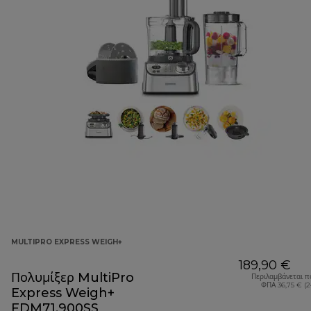
MULTIPRO EXPRESS WEIGH+
189,90 €
Πολυμίξερ MultiPro
Περιλαμβάνεται π
ΦΠΑ 36,75 € (
Express Weigh+
FDM71.900SS