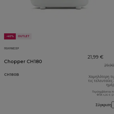
-40%
OUTLET
ΠΟΛΥΜΊΞΕΡ
21,99 €
Chopper CH180
29,9
CH180B
Χαμηλότερη τ
τις τελευταίες
ημέ
Περιλαμβάνεται π
ΦΠΑ 4,26 € (
Σύγκριση