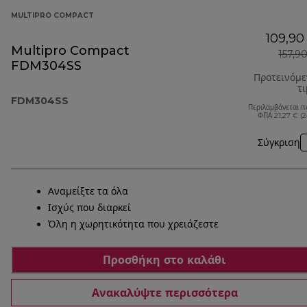
MULTIPRO COMPACT
109,90
Multipro Compact
157,9
FDM304SS
Προτεινόμ
τ
FDM304SS
Περιλαμβάνεται π
ΦΠΑ 21,27 € (
Σύγκριση
Αναμείξτε τα όλα
Ισχύς που διαρκεί
Όλη η χωρητικότητα που χρειάζεστε
Προσθήκη στο καλάθι
Ανακαλύψτε περισσότερα