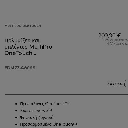
MULTIPRO ONETOUCH
209,90 €
Πολυμίξερ και
Περιλαμβάνεται π
ΦΠΑ 40,63 € (
μπλέντερ MultiPro
OneTouch
FDM73.480SS
FDM73.480SS
Σύγκριση
Προεπιλογές OneTouch™
Express Serve™
Ψηφιακή ζυγαριά
Προσαρμοσμένο OneTouch™