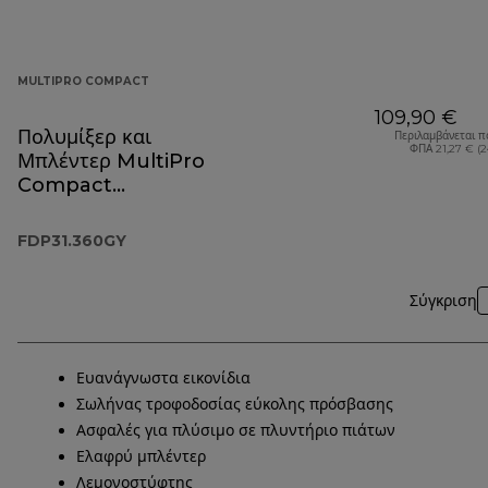
MULTIPRO COMPACT
109,90 €
Πολυμίξερ και
Περιλαμβάνεται π
ΦΠΑ 21,27 € (
Μπλέντερ MultiPro
Compact
FDP31.360GY
FDP31.360GY
Σύγκριση
Ευανάγνωστα εικονίδια
Σωλήνας τροφοδοσίας εύκολης πρόσβασης
Ασφαλές για πλύσιμο σε πλυντήριο πιάτων
Ελαφρύ μπλέντερ
Λεμονοστύφτης