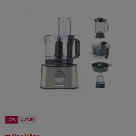
-27%
OUTLET
Εξαντλήθηκε