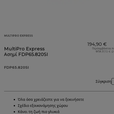
MULTIPRO EXPRESS
194,90 €
MultiPro Express
Περιλαμβάνεται π
ΦΠΑ 37,72 € (
Ασημί FDP65.820SI
FDP65.820SI
Σύγκριση
Όλα όσα χρειάζεστε για να ξεκινήσετε
Σχέδιο εξοικονόμησης χώρου
Κάνει τη ζωή πιο γλυκιά