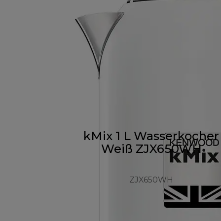
kMix 1 L Wasserkocher
Weiß ZJX650WH
ZJX650WH