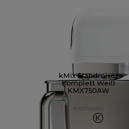
kMix Standmixer
Komplett Weiß
KMX750AW
KMX750AAW