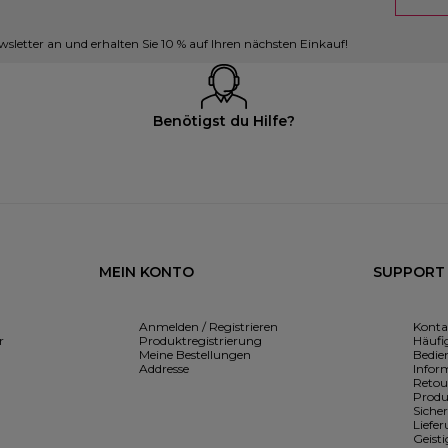
sletter an und erhalten Sie 10 % auf Ihren nächsten Einkauf!
Benötigst du Hilfe?
MEIN KONTO
SUPPORT
Anmelden / Registrieren
Konta
r
Produktregistrierung
Häufig
Meine Bestellungen
Bedie
Addresse
Infor
Retou
Produ
Siche
Liefe
Geist