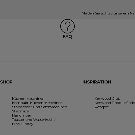
Melden Sie sich zu unserem New
FAQ
SHOP
INSPIRATION
Küchenmaschinen
Kenwood Club
Kompakt-Küchenmaschinen
Kenwood Produktfinde
Standmixer und Saftmaschinen
Rezepte
Stabmixer
Handmixer
Toaster und Wasserkocher
Black Friday