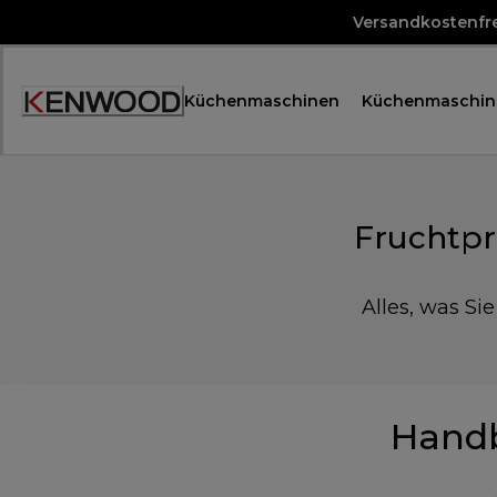
Skip
Versandkostenfre
to
Content
Küchenmaschinen
Küchenmaschin
Accessibility
Statement
Fruchtpr
Alles, was Si
Hand