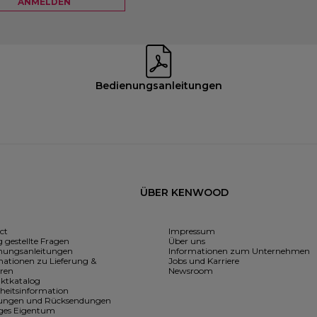
ANMELDEN
Bedienungsanleitungen
ÜBER KENWOOD
ct
Impressum
 gestellte Fragen
Über uns
nungsanleitungen
Informationen zum Unternehmen
mationen zu Lieferung &
Jobs und Karriere
ren
Newsroom
ktkatalog
rheitsinformation
rungen und Rücksendungen
iges Eigentum