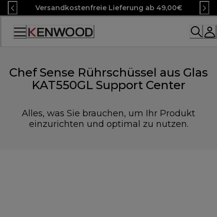
Skip
Versandkostenfreie Lieferung ab 49,00€
to
Content
Accessibility
Statement
Chef Sense Rührschüssel aus Glas
KAT550GL Support Center
Alles, was Sie brauchen, um Ihr Produkt
einzurichten und optimal zu nutzen.