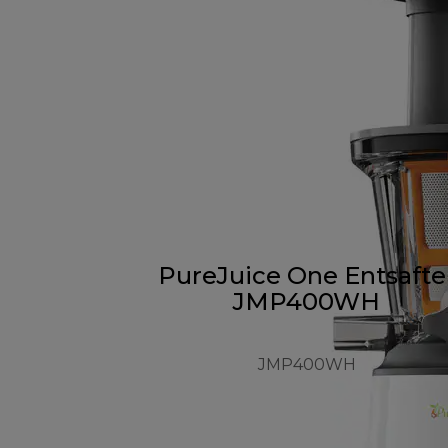
PureJuice One Entsafte
JMP400WH
JMP400WH