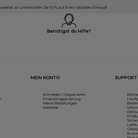
sletter an und erhalten Sie 10 % auf Ihren nächsten Einkauf!
Benötigst du Hilfe?
MEIN KONTO
SUPPORT
Anmelden / Registrieren
Konta
r
Produktregistrierung
Häufig
Meine Bestellungen
Bedie
Addresse
Infor
Retou
Produ
Siche
Liefe
Geist
Busin
Regul