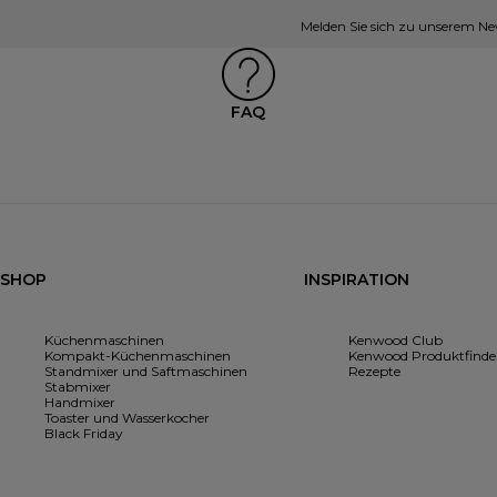
Melden Sie sich zu unserem New
FAQ
SHOP
INSPIRATION
Küchenmaschinen
Kenwood Club
Kompakt-Küchenmaschinen
Kenwood Produktfinde
Standmixer und Saftmaschinen
Rezepte
Stabmixer
Handmixer
Toaster und Wasserkocher
Black Friday