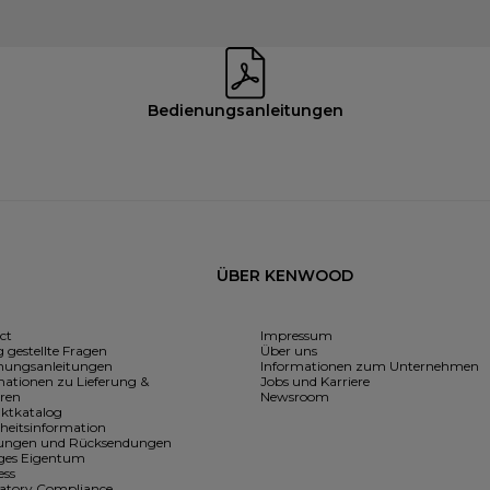
Bedienungsanleitungen
ÜBER KENWOOD
ct
Impressum
 gestellte Fragen
Über uns
nungsanleitungen
Informationen zum Unternehmen
mationen zu Lieferung &
Jobs und Karriere
ren
Newsroom
ktkatalog
rheitsinformation
rungen und Rücksendungen
iges Eigentum
ess
atory Compliance