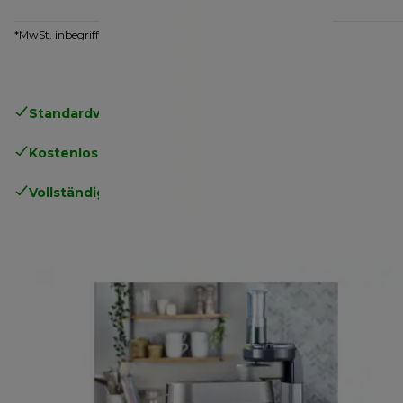
*MwSt. inbegriffen
Standardversand kostenlos
ab 49€
Kostenlose Rücksendungen
.
Vollständige Herstellergarantie
.