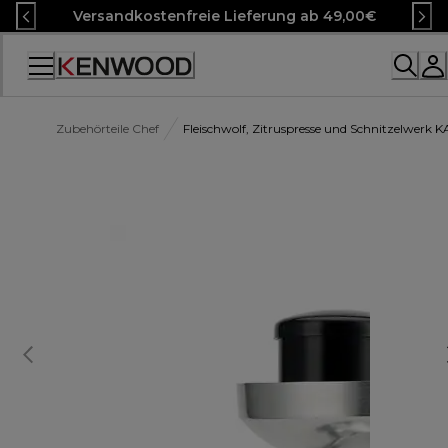
Skip
Versandkostenfreie Lieferung ab 49,00€
to
Content
Accessibility
Statement
Zubehörteile Chef
Fleischwolf, Zitruspresse und Schnitzelwerk