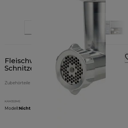
Fleischwolf, Zitruspresse und
Schnitzelwerk KAM353ME
Zubehörteile Chef
KAM353ME
Modell
:
Nicht angegeben