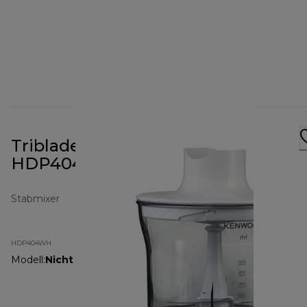
Triblade System Stabmixer
HDP404WH
Stabmixer
HDP404WH
Modell
:
Nicht angegeben