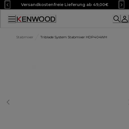
Skip
Versandkostenfreie Lieferung ab 49,00€
to
Content
Accessibility
Statement
Stabmixer
Triblade System Stabmixer HDP404WH