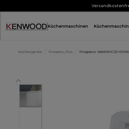
Skip
Versandkostenfre
to
Content
Küchenmaschinen
Küchenmaschin
Accessibility
Statement
Küchengeräte
Prospero_Plus
Prospero+ Weiß KHC29.H0W