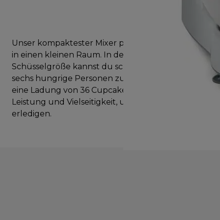
Unser kompaktester Mixer packt großes Denken
in einen kleinen Raum. In der großzügigen
Schüsselgröße kannst du schnell Pizzateig für
sechs hungrige Personen zubereiten. Oder backe
eine Ladung von 36 Cupcakes. Die nötige
Leistung und Vielseitigkeit, um die Arbeit zu
erledigen.