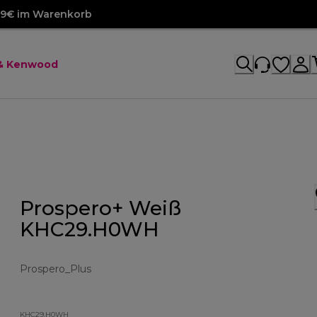
99€ im Warenkorb
 & Kenwood
Prospero+ Weiß
KHC29.H0WH
Prospero_Plus
KHC29.H0WH