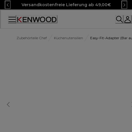
Skip
Versandkostenfreie Lieferung ab 49,00€
to
Content
Accessibility
Statement
Zubehörteile Chef
Küchenutensilien
Easy-Fit-Adapter (Bar 