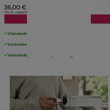
36,00 €
*MwSt. inbegriffen
Benachrichtige mich
Standardversand kostenlos
ab 49€
Kostenlose Rücksendungen
.
Vollständige Herstellergarantie
.