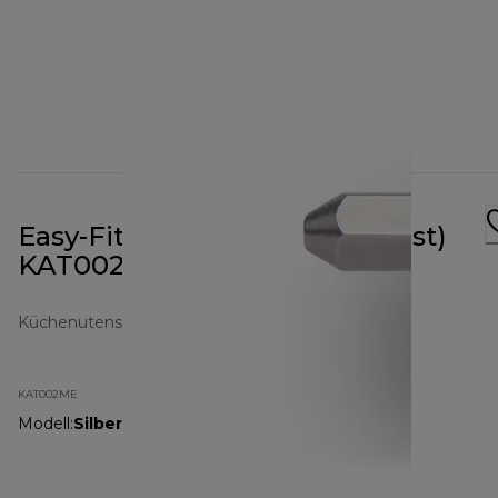
Easy-Fit-Adapter (Bar auf Twist)
KAT002ME
Küchenutensilien
KAT002ME
Modell
:
Silber