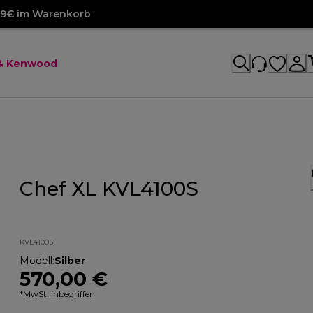
99€ im Warenkorb
 & Kenwood
Chef XL KVL4100S
KVL4100S
Modell
:
Silber
570,00 €
*MwSt. inbegriffen