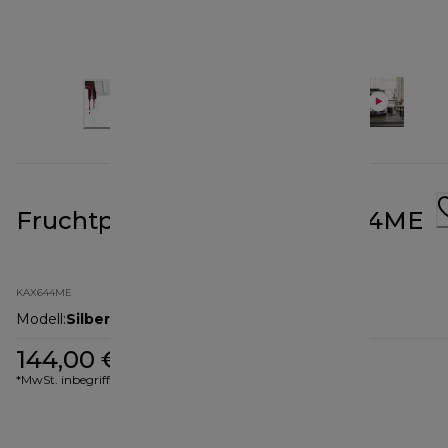
Fruchtpressenaufsatz KAX644ME
KAX644ME
Modell
:
Silber
144,00 €
*MwSt. inbegriffen