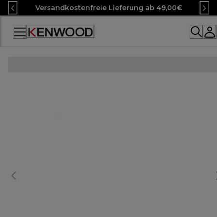
Skip
Versandkostenfreie Lieferung ab 49,00€
to
Content
Accessibility
Statement