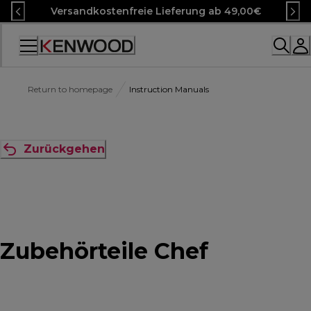
Skip
Versandkostenfreie Lieferung ab 49,00€
to
Content
Accessibility
Statement
Return to homepage
Instruction Manuals
Zurückgehen
Zubehörteile Chef