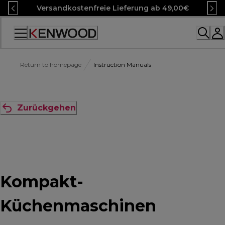
Skip
Versandkostenfreie Lieferung ab 49,00€
to
Content
Accessibility
Statement
Return to homepage
Instruction Manuals
Zurückgehen
Kompakt-
Küchenmaschinen