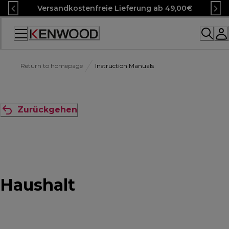
Skip
Versandkostenfreie Lieferung ab 49,00€
to
Content
Accessibility
Statement
Return to homepage
Instruction Manuals
Zurückgehen
Haushalt