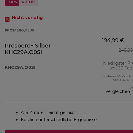
-40 %
OUTLET
Nicht vorrätig
PROSPERO_PLUS
194,99 €
Prospero+ Silber
248,90
KHC29A.O0SI
Niedrigster Pr
KHC29A.O0SI
seit 30 Ta
Inklusive MwSt.-Be
von 31,13 € ( 
Vergleichen
Alle Zutaten leicht gemixt
Köstlich unterschiedliche Ergebnisse