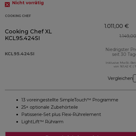
Nicht vorrätig
COOKING CHEF
1.011,00 €
Cooking Chef XL
1.149,0
KCL95.424SI
Niedrigster Pr
KCL95.424SI
seit 30 Ta
Inklusive MwSt.-Be
von 161,42 € ( 
Vergleichen
13 voreingestellte SimpleTouch™ Programme
25+ optionale Zubehörteile
Patisserie-Set plus Flexi-Rührelement
LightLift™ Rührarm