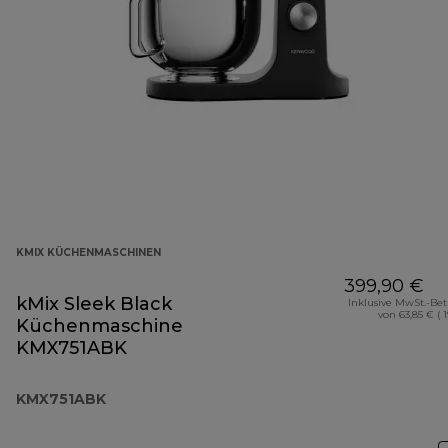
KMIX KÜCHENMASCHINEN
399,90 €
kMix Sleek Black
Inklusive MwSt.-Be
von 63,85 € ( 
Küchenmaschine
KMX751ABK
KMX751ABK