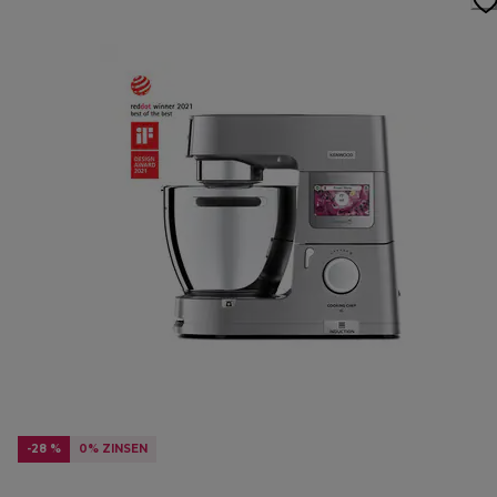
-28 %
0% ZINSEN