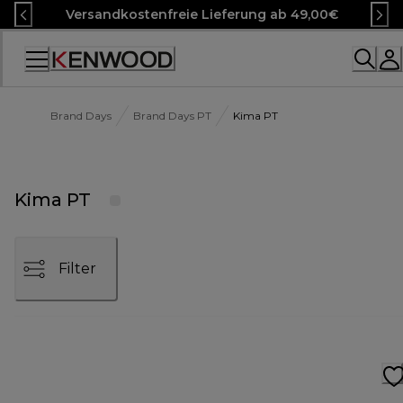
Skip
Versandkostenfreie Lieferung ab 49,00€
to
Content
Accessibility
Statement
Brand Days
Brand Days PT
Kima PT
Kima PT
Filter