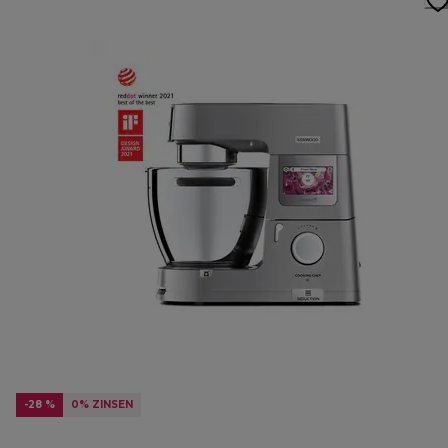
-28 %
0% ZINSEN