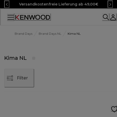
Skip
Versandkostenfreie Lieferung ab 49,00€
to
Content
Accessibility
Statement
Brand Days
Brand Days NL
Kima NL
Kima NL
Filter