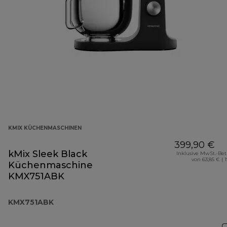
KMIX KÜCHENMASCHINEN
399,90 €
kMix Sleek Black
Inklusive MwSt.-Be
von 63,85 € ( 
Küchenmaschine
KMX751ABK
KMX751ABK