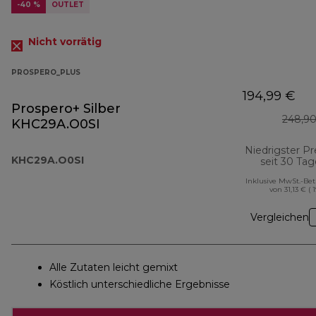
-40 %
OUTLET
Nicht vorrätig
PROSPERO_PLUS
194,99 €
Prospero+ Silber
248,90
KHC29A.O0SI
Niedrigster Pr
KHC29A.O0SI
seit 30 Ta
Inklusive MwSt.-Be
von 31,13 € ( 
Vergleichen
Alle Zutaten leicht gemixt
Köstlich unterschiedliche Ergebnisse