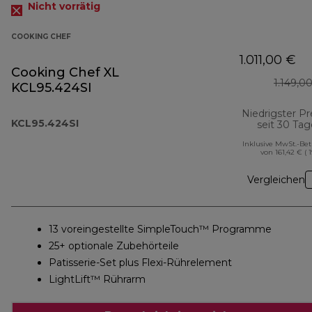
Nicht vorrätig
COOKING CHEF
1.011,00 €
Cooking Chef XL
1.149,0
KCL95.424SI
Niedrigster Pr
KCL95.424SI
seit 30 Ta
Inklusive MwSt.-Be
von 161,42 € ( 
Vergleichen
13 voreingestellte SimpleTouch™ Programme
25+ optionale Zubehörteile
Patisserie-Set plus Flexi-Rührelement
LightLift™ Rührarm