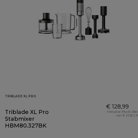
TRIBLADE XL PRO
€ 128,99
Triblade XL Pro
Inklusive MwSt.-Be
von € 21,50 ( 
Stabmixer
HBM80.327BK