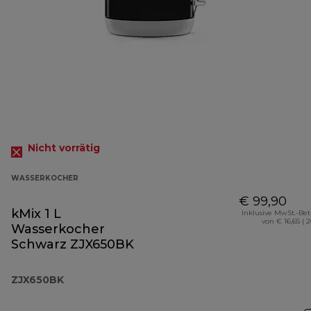
Nicht vorrätig
WASSERKOCHER
€ 99,90
kMix 1 L
Inklusive MwSt.-Be
von € 16,65 ( 
Wasserkocher
Schwarz ZJX650BK
ZJX650BK