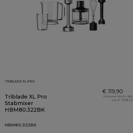
TRIBLADE XL PRO
€ 119,90
Triblade XL Pro
Inklusive MwSt.-Be
von € 19,98 ( 
Stabmixer
HBM80.322BK
HBM80.322BK