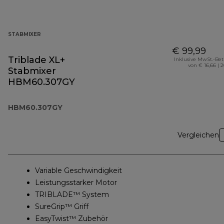
STABMIXER
€ 99,99
Triblade XL+
Inklusive MwSt.-Be
von € 16,66 ( 
Stabmixer
HBM60.307GY
HBM60.307GY
Vergleichen
Variable Geschwindigkeit
Leistungsstarker Motor
TRIBLADE™ System
SureGrip™ Griff
EasyTwist™ Zubehör