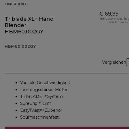
TRIBLADEXL+
€ 69,99
Triblade XL+ Hand
Inklusive MwSt.-Be
von € 11,67 ( 
Blender
HBM60.002GY
HBM60.002GY
Vergleichen
Variable Geschwindigkeit
Leistungsstarker Motor
TRIBLADE™ System
SureGrip™ Griff
EasyTwist™ Zubehör
Spülmaschinenfest