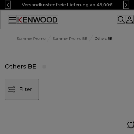
Skip
Versandkostenfreie Lieferung ab 49,00€
to
Content
Accessibility
Statement
Summer Promo
Summer Promo BE
Others BE
Others BE
Filter