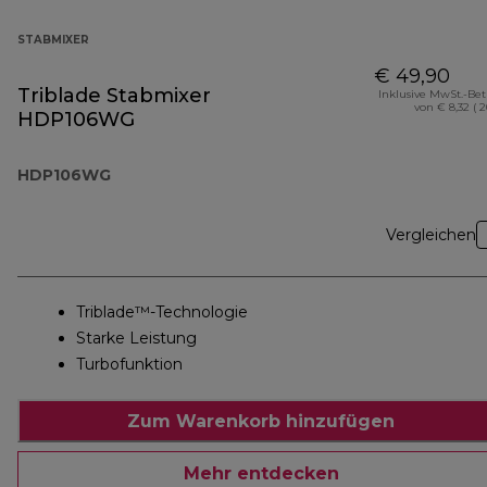
STABMIXER
€ 49,90
Triblade Stabmixer
Inklusive MwSt.-Be
von € 8,32 ( 
HDP106WG
HDP106WG
Vergleichen
Triblade™-Technologie
Starke Leistung
Turbofunktion
Zum Warenkorb hinzufügen
Mehr entdecken