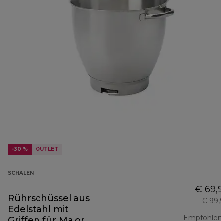
-30 %
OUTLET
SCHALEN
€ 69,
Rührschüssel aus
€ 99
Edelstahl mit
Empfohlen
Griffen für Major