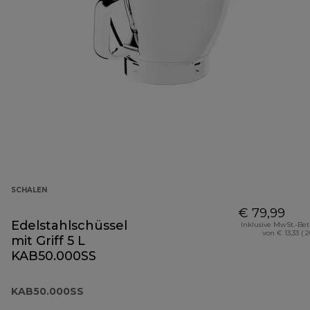
SCHALEN
€ 79,99
Edelstahlschüssel
Inklusive MwSt.-Be
von € 13,33 ( 
mit Griff 5 L
KAB50.000SS
KAB50.000SS