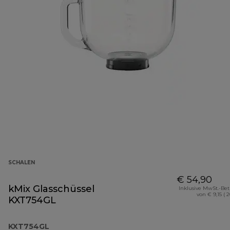
SCHALEN
€ 54,90
kMix Glasschüssel
Inklusive MwSt.-Be
von € 9,15 ( 
KXT754GL
KXT754GL