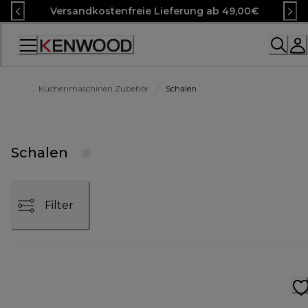
Skip
Versandkostenfreie Lieferung ab 49,00€
to
Content
Accessibility
Statement
Küchenmaschinen Zubehör
Schalen
Schalen
Filter