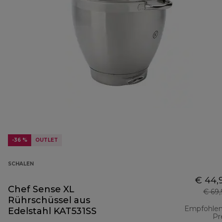
-36 %
OUTLET
SCHALEN
€ 44,
Chef Sense XL
€ 69
Rührschüssel aus
Empfohlen
Edelstahl KAT531SS
Pr