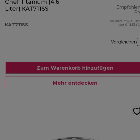
Chef Titanium (4,6
Empfohlen
Liter) KAT711SS
Pr
Inklusive MwSt.-Be
KAT711SS
von € 13,33 ( 
Vergleichen
Zum Warenkorb hinzufügen
Mehr entdecken