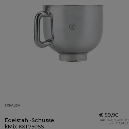
SCHALEN
€ 59,90
Edelstahl-Schüssel
Inklusive MwSt.-Be
von € 9,98 ( 
kMix KXT750SS