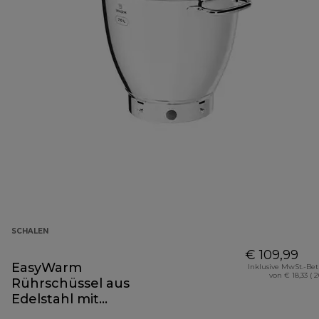
SCHALEN
€ 109,99
EasyWarm
Inklusive MwSt.-Be
von € 18,33 ( 
Rührschüssel aus
Edelstahl mit
Griffen 7 L