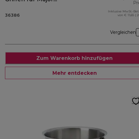
Pr
Modelle 36386A
Inklusive MwSt.-Be
36386
von € 11,65 ( 
Vergleichen
Zum Warenkorb hinzufügen
Mehr entdecken