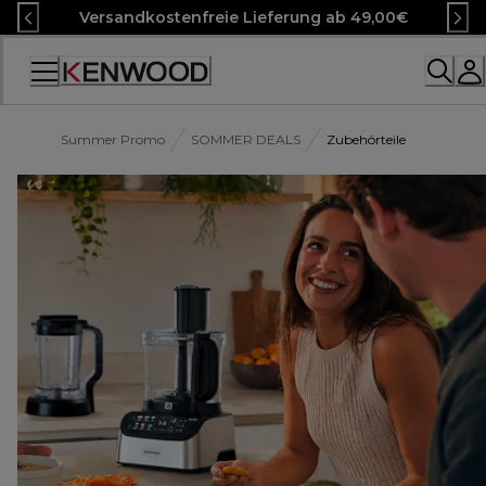
Skip
Versandkostenfreie Lieferung ab 49,00€
to
Content
Accessibility
Statement
Summer Promo
SOMMER DEALS
Zubehörteile