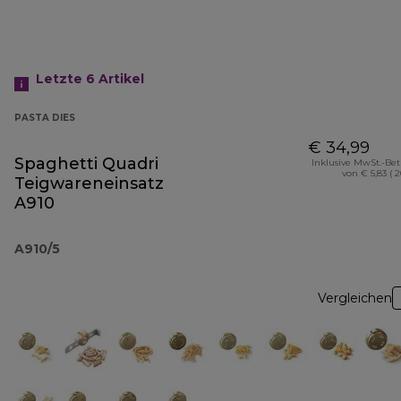
Letzte 6
Artikel
PASTA DIES
€ 34,99
Spaghetti Quadri
Inklusive MwSt.-Be
von € 5,83 ( 
Teigwareneinsatz
A910
A910/5
Vergleichen