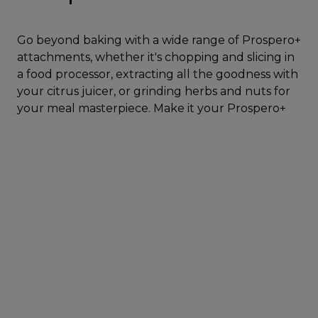
Go beyond baking with a wide range of Prospero+
attachments, whether it's chopping and slicing in
a food processor, extracting all the goodness with
your citrus juicer, or grinding herbs and nuts for
your meal masterpiece. Make it your Prospero+