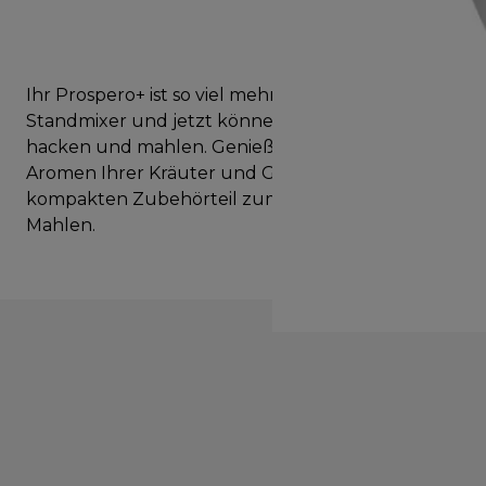
Ihr Prospero+ ist so viel mehr als nur ein
Standmixer und jetzt können Sie zu Hause
hacken und mahlen. Genießen Sie die frischen
Aromen Ihrer Kräuter und Gewürze mit dem
kompakten Zubehörteil zum Zerkleinern und
Mahlen.