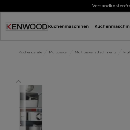
Skip
Versandkostenfre
to
Content
Küchenmaschinen
Küchenmaschin
Accessibility
Statement
Küchengeräte
Multitasker
Multitasker attachments
Mul