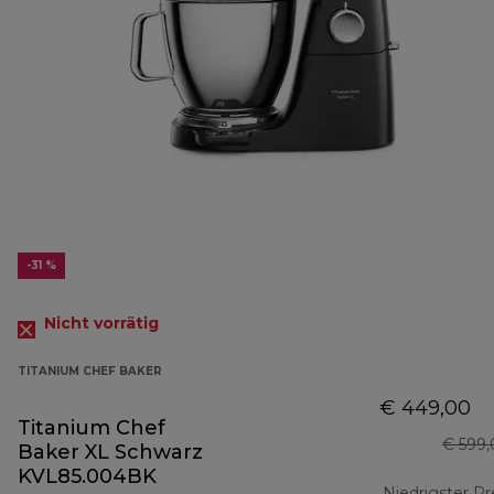
-31 %
Nicht vorrätig
TITANIUM CHEF BAKER
€ 449,00
Titanium Chef
€ 599
Baker XL Schwarz
KVL85.004BK
Niedrigster Pr