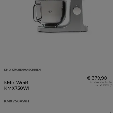
KMIX KÜCHENMASCHINEN
€ 379,90
kMix Weiß
Inklusive MwSt.-Be
von € 63,32 ( 
KMX750WH
KMX750AWH