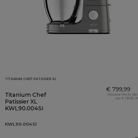
TITANIUM CHEF PATISSIER XL
€ 799,99
Titanium Chef
Inklusive MwSt.-Be
von € 133,33 ( 
Patissier XL
KWL90.004SI
KWL90.004SI