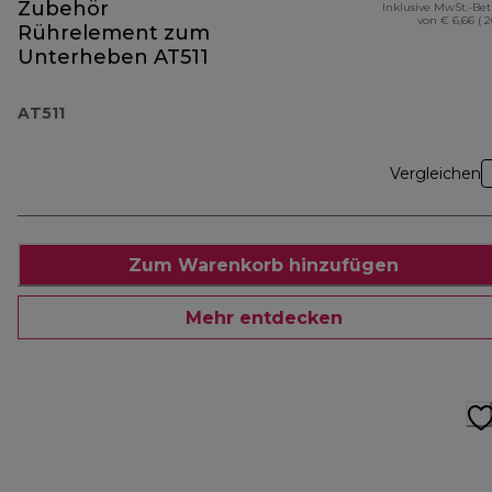
Zubehör
Inklusive MwSt.-Be
von € 6,66 ( 
Rührelement zum
Unterheben AT511
AT511
Vergleichen
Zum Warenkorb hinzufügen
Mehr entdecken