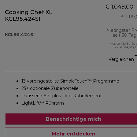
€ 1.049,00
Cooking Chef XL
€ 1.119
KCL95.424SI
Niedrigster Pr
KCL95.424SI
seit 30 Ta
Inklusive MwSt.-Be
von € 174,83 ( 
Vergleichen
13 voreingestellte SimpleTouch™ Programme
25+ optionale Zubehörteile
Patisserie-Set plus Flexi-Rührelement
LightLift™ Rührarm
Benachrichtige mich
Mehr entdecken