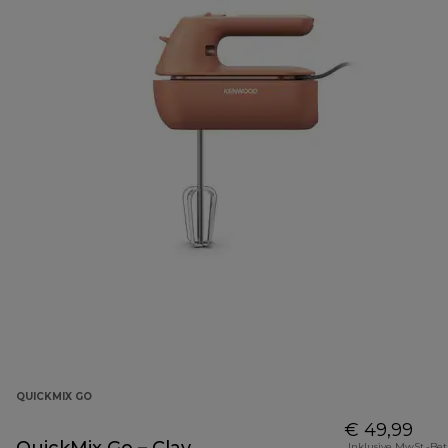
QUICKMIX GO
€ 49,99
Inklusive MwSt.-Be