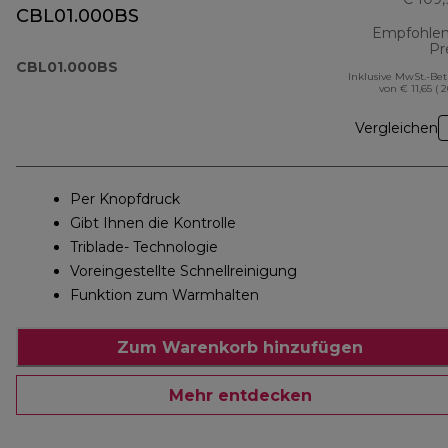
CBL01.000BS
Empfohlen
Pr
CBL01.000BS
Inklusive MwSt.-Be
von € 11,65 ( 
Vergleichen
Per Knopfdruck
Gibt Ihnen die Kontrolle
Triblade- Technologie
Voreingestellte Schnellreinigung
Funktion zum Warmhalten
Zum Warenkorb hinzufügen
Mehr entdecken