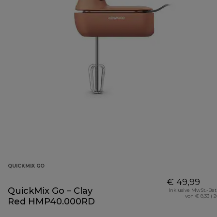
QUICKMIX GO
€ 49,99
QuickMix Go – Clay
Inklusive MwSt.-Be
von € 8,33 ( 
Red HMP40.000RD