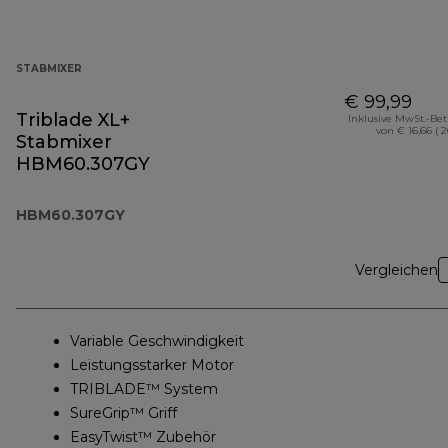
STABMIXER
€ 99,99
Triblade XL+
Inklusive MwSt.-Be
von € 16,66 ( 
Stabmixer
HBM60.307GY
HBM60.307GY
Vergleichen
Variable Geschwindigkeit
Leistungsstarker Motor
TRIBLADE™ System
SureGrip™ Griff
EasyTwist™ Zubehör