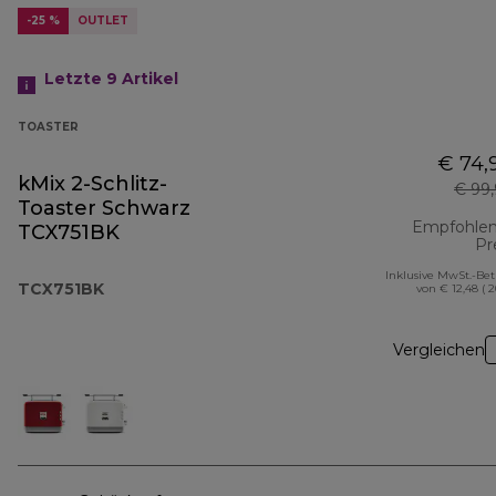
-25 %
OUTLET
Letzte 9
Artikel
TOASTER
€ 74,
kMix 2-Schlitz-
€ 99
Toaster Schwarz
Empfohlen
TCX751BK
Pr
Inklusive MwSt.-Be
TCX751BK
von € 12,48 ( 
Vergleichen