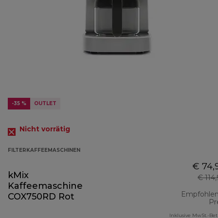
-35 %
OUTLET
Nicht vorrätig
FILTERKAFFEEMASCHINEN
€ 74,
kMix
€ 114
Kaffeemaschine
Empfohlen
COX750RD Rot
Pr
Inklusive MwSt.-Be