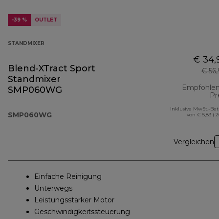
-39 %
OUTLET
STANDMIXER
€ 34,
Blend-XTract Sport
€ 56
Standmixer
Empfohlen
SMP060WG
Pr
Inklusive MwSt.-Be
SMP060WG
von € 5,83 ( 
Vergleichen
Einfache Reinigung
Unterwegs
Leistungsstarker Motor
Geschwindigkeitssteuerung