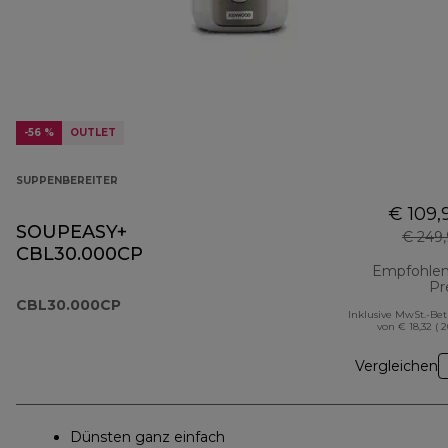
-56 %
OUTLET
SUPPENBEREITER
€ 109,
SOUPEASY+
€ 249
CBL30.000CP
Empfohlen
Pr
CBL30.000CP
Inklusive MwSt.-Be
von € 18,32 ( 
Vergleichen
Dünsten ganz einfach