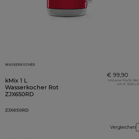
WASSERKOCHER
€ 99,90
kMix 1 L
Inklusive MwSt.-Be
von € 16,65 ( 
Wasserkocher Rot
ZJX650RD
ZJX650RD
Vergleichen