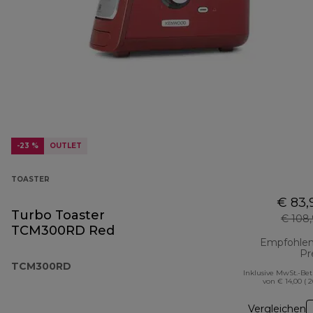
-23 %
OUTLET
TOASTER
€ 83,
Turbo Toaster
€ 108
TCM300RD Red
Empfohlen
Pr
TCM300RD
Inklusive MwSt.-Be
von € 14,00 ( 
Vergleichen