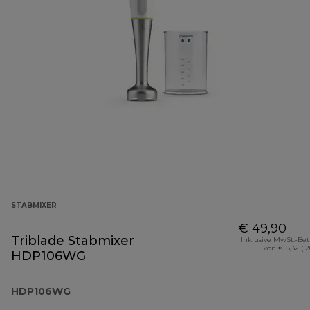
STABMIXER
€ 49,90
Triblade Stabmixer
Inklusive MwSt.-Be
von € 8,32 ( 
HDP106WG
HDP106WG