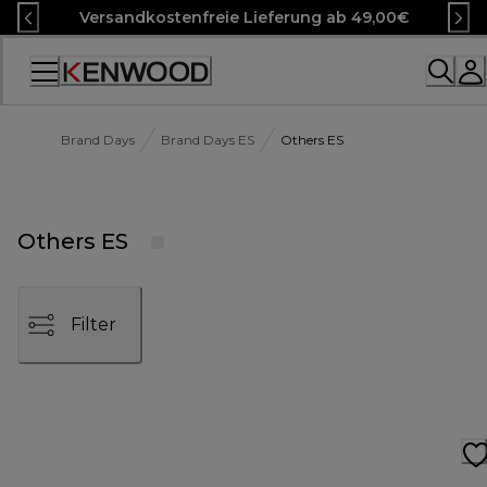
Skip
Versandkostenfreie Lieferung ab 49,00€
to
Content
Accessibility
Statement
Brand Days
Brand Days ES
Others ES
Others ES
Filter