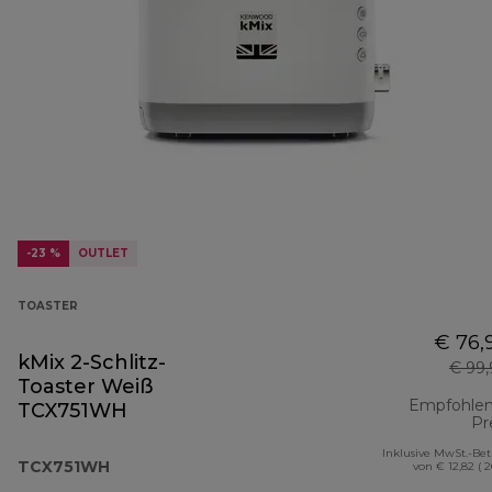
-23 %
OUTLET
TOASTER
€ 76,
kMix 2-Schlitz-
€ 99
Toaster Weiß
Empfohlen
TCX751WH
Pr
Inklusive MwSt.-Be
TCX751WH
von € 12,82 ( 