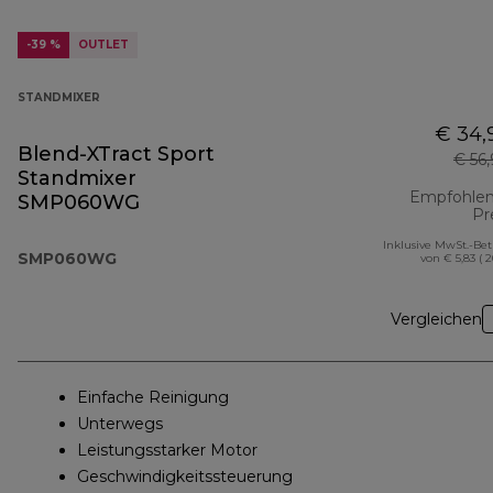
-39 %
OUTLET
STANDMIXER
€ 34,
Blend-XTract Sport
€ 56
Standmixer
Empfohlen
SMP060WG
Pr
Inklusive MwSt.-Be
SMP060WG
von € 5,83 ( 
Vergleichen
Einfache Reinigung
Unterwegs
Leistungsstarker Motor
Geschwindigkeitssteuerung