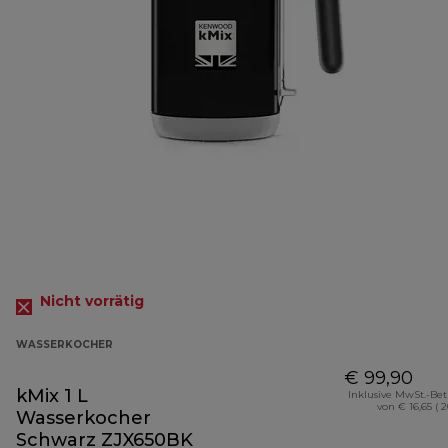
Nicht vorrätig
WASSERKOCHER
€ 99,90
kMix 1 L
Inklusive MwSt.-Be
von € 16,65 ( 
Wasserkocher
Schwarz ZJX650BK