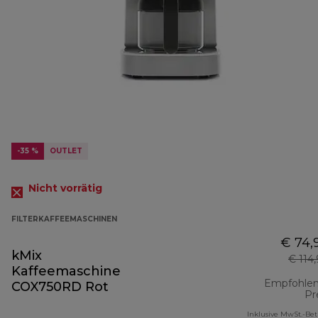
-35 %
OUTLET
Nicht vorrätig
FILTERKAFFEEMASCHINEN
€ 74,
kMix
€ 114
Kaffeemaschine
Empfohlen
COX750RD Rot
Pr
Inklusive MwSt.-Be