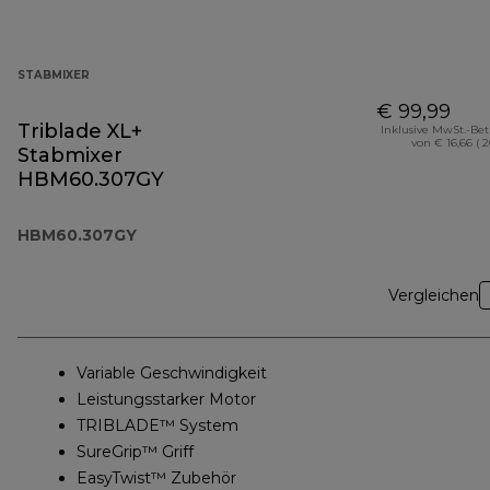
STABMIXER
€ 99,99
Triblade XL+
Inklusive MwSt.-Be
von € 16,66 ( 
Stabmixer
HBM60.307GY
HBM60.307GY
Vergleichen
Variable Geschwindigkeit
Leistungsstarker Motor
TRIBLADE™ System
SureGrip™ Griff
EasyTwist™ Zubehör