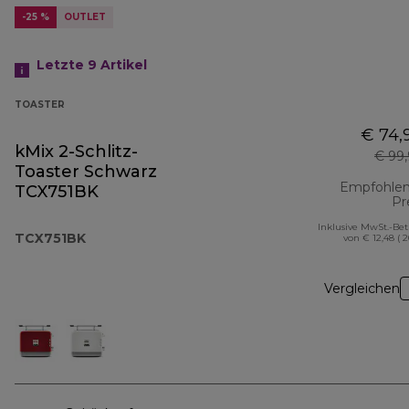
-25 %
OUTLET
Letzte 9
Artikel
TOASTER
€ 74,
kMix 2-Schlitz-
€ 99
Toaster Schwarz
Empfohlen
TCX751BK
Pr
Inklusive MwSt.-Be
TCX751BK
von € 12,48 ( 
Vergleichen