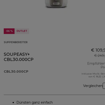
-56 %
OUTLET
SUPPENBEREITER
€ 109,
SOUPEASY+
€ 249
CBL30.000CP
Empfohlen
Pr
CBL30.000CP
Inklusive MwSt.-Be
von € 18,32 ( 
Vergleichen
Dünsten ganz einfach