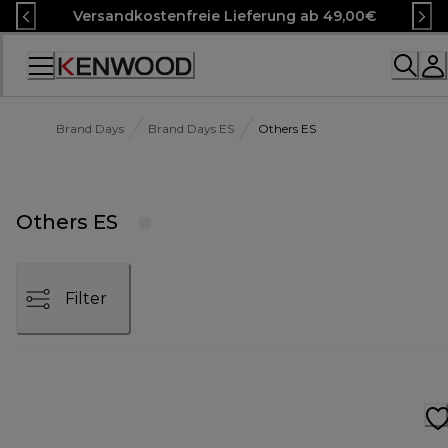
Skip
Versandkostenfreie Lieferung ab 49,00€
to
Content
Accessibility
Statement
Brand Days
Brand Days ES
Others ES
Others ES
Filter