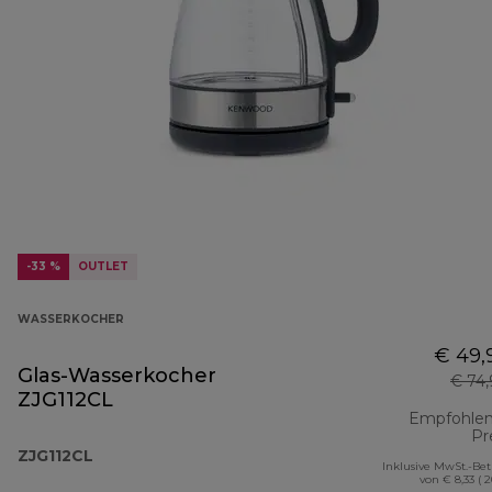
-33 %
OUTLET
WASSERKOCHER
€ 49,
Glas-Wasserkocher
€ 74
ZJG112CL
Empfohlen
Pr
ZJG112CL
Inklusive MwSt.-Be
von € 8,33 ( 