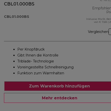
CBL01.000BS
Empfohlen
Pr
CBL01.000BS
Inklusive MwSt.-Be
von € 11,65 ( 
Vergleichen
Per Knopfdruck
Gibt Ihnen die Kontrolle
Triblade- Technologie
Voreingestellte Schnellreinigung
Funktion zum Warmhalten
Zum Warenkorb hinzufügen
Mehr entdecken