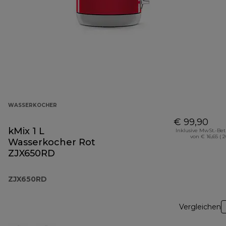
WASSERKOCHER
€ 99,90
kMix 1 L
Inklusive MwSt.-Be
von € 16,65 ( 
Wasserkocher Rot
ZJX650RD
ZJX650RD
Vergleichen