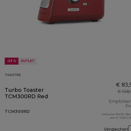
-23 %
OUTLET
TOASTER
€ 83,
Turbo Toaster
€ 108
TCM300RD Red
Empfohlen
Pr
TCM300RD
Inklusive MwSt.-Be
von € 14,00 ( 
Vergleichen