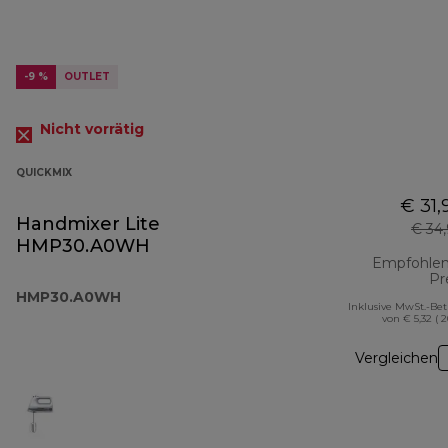
-9 %
OUTLET
Nicht vorrätig
QUICKMIX
€ 31,
Handmixer Lite
€ 34
HMP30.A0WH
Empfohlen
Pr
HMP30.A0WH
Inklusive MwSt.-Be
von € 5,32 ( 
Vergleichen