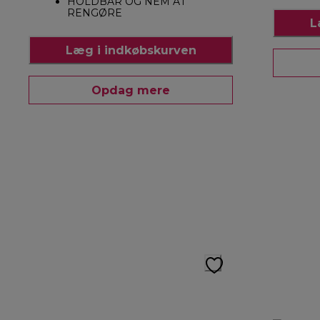
HOLDBAR OG NEM AT
RENGØRE
L
Læg i indkøbskurven
Opdag mere