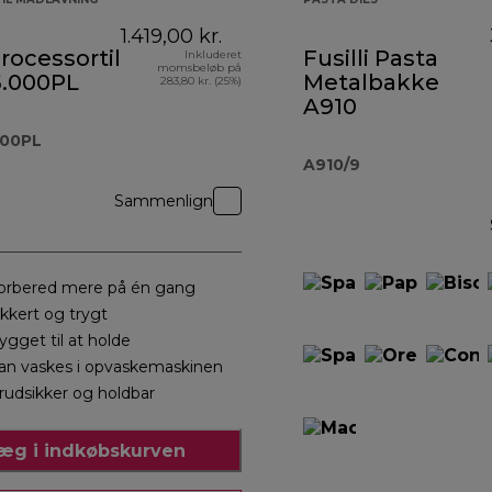
1.419,00 kr.
rocessortilbehør
Fusilli Pasta
Inkluderet
momsbeløb på
.000PL
Metalbakke
283,80 kr. (25%)
A910
000PL
A910/9
Sammenlign
orbered mere på én gang
ikkert og trygt
ygget til at holde
an vaskes i opvaskemaskinen
rudsikker og holdbar
æg i indkøbskurven