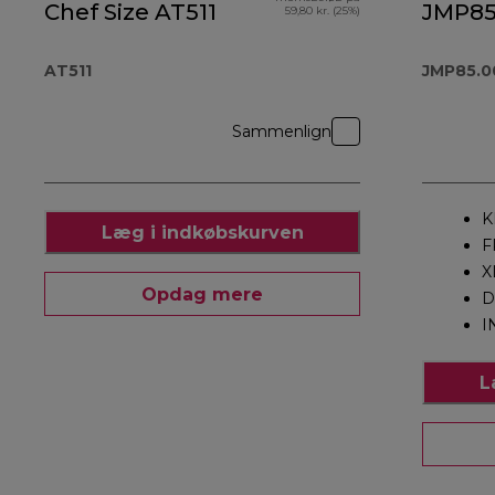
Chef Size AT511
JMP85
59,80 kr. (25%)
AT511
JMP85.0
Sammenlign
K
Læg i indkøbskurven
F
X
Opdag mere
D
I
L