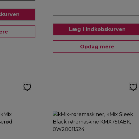
skurven
Læg i indkøbskurven
ere
Opdag mere