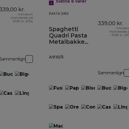
Sidste 6
varer
339,00 kr.
PASTA DIES
Inkluderet
momsbeløb på
67,80 kr. (25%)
339,00 kr.
Spaghetti
Inkluder
momsbeløb 
Quadri Pasta
67,80 kr. (25
Metalbakke
A910
A910/5
Sammenlign
Sammenlign