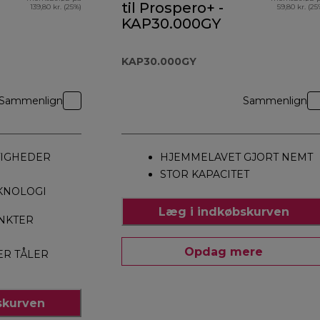
til Prospero+ -
139,80 kr. (25%)
59,80 kr. (25
KAP30.000GY
KAP30.000GY
Sammenlign
Sammenlign
TIGHEDER
HJEMMELAVET GJORT NEMT
STOR KAPACITET
KNOLOGI
Læg i indkøbskurven
NKTER
Opdag mere
ER TÅLER
skurven