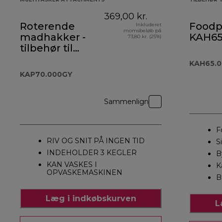
369,00 kr.
Roterende
Foodp
Inkluderet
momsbeløb på
madhakker -
KAH65
73,80 kr. (25%)
tilbehør til
Prospero+ -
KAH65.
KAP70.000GY
KAP70.000GY
Sammenlign
F
RIV OG SNIT PÅ INGEN TID
S
INDEHOLDER 3 KEGLER
B
KAN VASKES I
K
OPVASKEMASKINEN
B
Læg i indkøbskurven
L