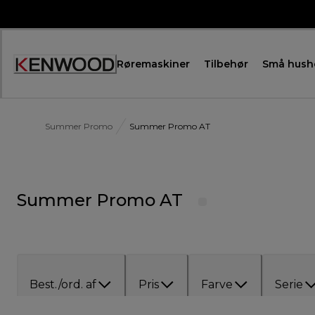
Skip
to
Content
Røremaskiner
Tilbehør
Små hush
Summer Promo
Summer Promo AT
Summer Promo AT
Best./ord. af
Pris
Farve
Serie