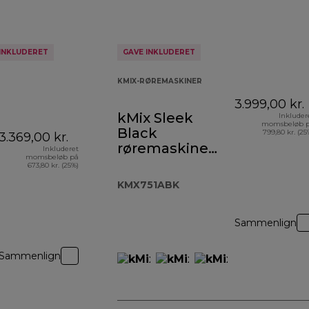
INKLUDERET
GAVE INKLUDERET
KMIX-RØREMASKINER
3.999,00 kr.
kMix Sleek
Inkluder
momsbeløb 
Black
799,80 kr. (25
3.369,00 kr.
røremaskine
Inkluderet
momsbeløb på
KMX751ABK
673,80 kr. (25%)
KMX751ABK
Sammenlign
Sammenlign