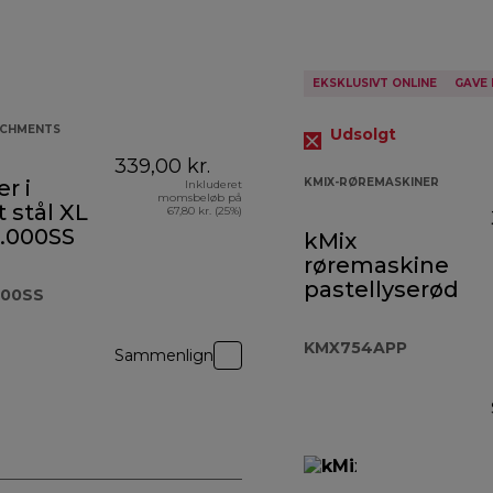
EKSKLUSIVT ONLINE
GAVE 
ACHMENTS
Udsolgt
339,00 kr.
r i
KMIX-RØREMASKINER
Inkluderet
momsbeløb på
t stål XL
67,80 kr. (25%)
.000SS
kMix
røremaskine
pastellyserød
000SS
KMX754APP
Sammenlign