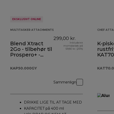
EKSKLUSIVT ONLINE
MULTITASKER ATTACHMENTS
CHEF ATT
299,00 kr.
Blend Xtract
K-piske
Inkluderet
momsbeløb på
2Go - tilbehør til
rustfri
59,80 kr. (25%)
Prospero+ -
KAT70
KAP50.000GY
KAP50.000GY
KAT70.
Sammenlign
DRIKKE LIGE TIL AT TAGE MED
KAPACITET på 400 ml