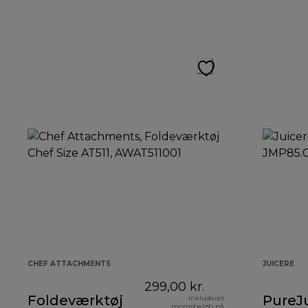
CHEF ATTACHMENTS
JUICERE
299,00 kr.
Foldeværktøj
PureJ
Inkluderet
momsbeløb på