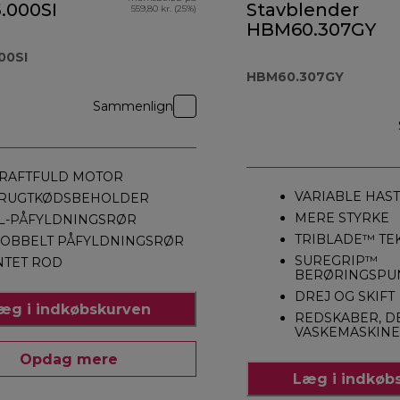
.000SI
Stavblender
559,80 kr. (25%)
HBM60.307GY
00SI
HBM60.307GY
Sammenlign
RAFTFULD MOTOR
VARIABLE HAS
RUGTKØDSBEHOLDER
MERE STYRKE
L-PÅFYLDNINGSRØR
TRIBLADE™ TE
OBBELT PÅFYLDNINGSRØR
SUREGRIP™
NTET ROD
BERØRINGSPU
DREJ OG SKIFT
æg i indkøbskurven
REDSKABER, D
VASKEMASKINE
Opdag mere
Læg i indkøb