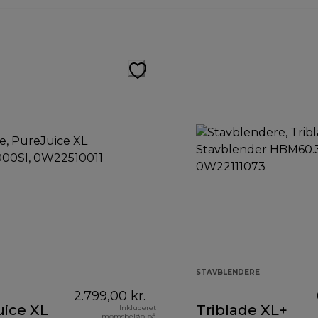
STAVBLENDERE
2.799,00 kr.
uice XL
Triblade XL+
Inkluderet
momsbeløb på