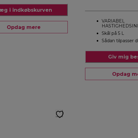
æg i indkøbskurven
VARIABEL
HASTIGHEDSIN
Opdag mere
Skål på 5 L
Sådan tilpasser d
Giv mig b
Opdag m