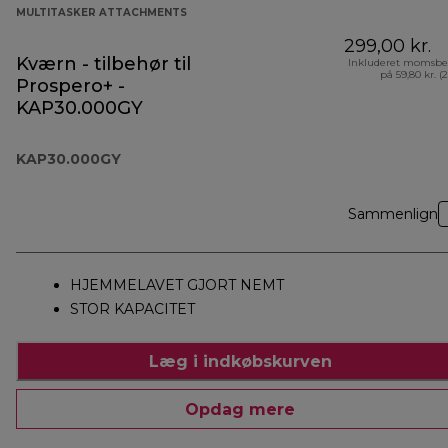
MULTITASKER ATTACHMENTS
299,00 kr.
Kværn - tilbehør til
Inkluderet momsbe
på 59,80 kr. (
Prospero+ -
KAP30.000GY
KAP30.000GY
Sammenlign
HJEMMELAVET GJORT NEMT
STOR KAPACITET
Læg i indkøbskurven
Opdag mere