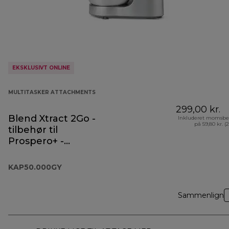
EKSKLUSIVT ONLINE
MULTITASKER ATTACHMENTS
299,00 kr.
Blend Xtract 2Go -
Inkluderet momsbe
på 59,80 kr. (
tilbehør til
Prospero+ -
KAP50.000GY
KAP50.000GY
Sammenlign