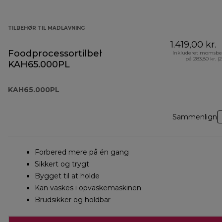
TILBEHØR TIL MADLAVNING
1.419,00 kr.
Foodprocessortilbehør
Inkluderet momsbe
på 283,80 kr. (
KAH65.000PL
KAH65.000PL
Sammenlign
Forbered mere på én gang
Sikkert og trygt
Bygget til at holde
Kan vaskes i opvaskemaskinen
Brudsikker og holdbar