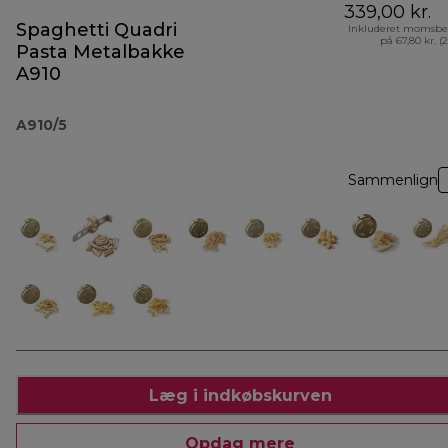
339,00 kr.
Spaghetti Quadri
Inkluderet momsbe
på 67,80 kr. (
Pasta Metalbakke
A910
A910/5
Sammenlign
Læg i indkøbskurven
Opdag mere