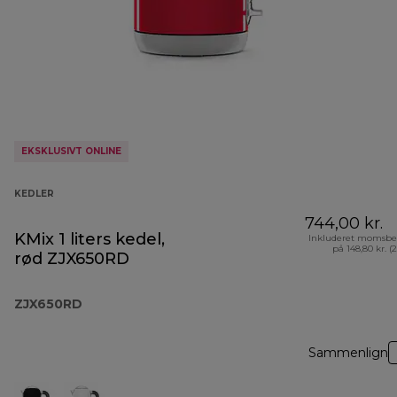
EKSKLUSIVT ONLINE
KEDLER
744,00 kr.
KMix 1 liters kedel,
Inkluderet momsbe
på 148,80 kr. (
rød ZJX650RD
ZJX650RD
Sammenlign