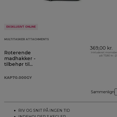
EKSKLUSIVT ONLINE
MULTITASKER ATTACHMENTS
369,00 kr.
Roterende
Inkluderet momsbe
på 73,80 kr. (
madhakker -
tilbehør til
Prospero+ -
KAP70.000GY
KAP70.000GY
Sammenlign
RIV OG SNIT PÅ INGEN TID
INDEHOLDER 3 KEGLER