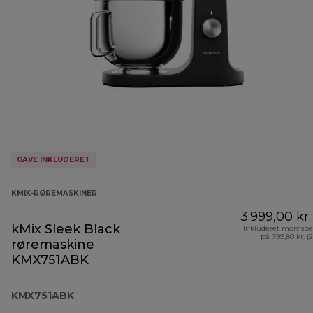
GAVE INKLUDERET
KMIX-RØREMASKINER
3.999,00 kr.
kMix Sleek Black
Inkluderet momsbe
på 799,80 kr. (
røremaskine
KMX751ABK
KMX751ABK