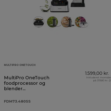
MULTIPRO ONETOUCH
1.599,00 kr.
MultiPro OneTouch
Inkluderet momsbe
på 319,80 kr. (
foodprocessor og
blender
FDM73.480SS
FDM73.480SS