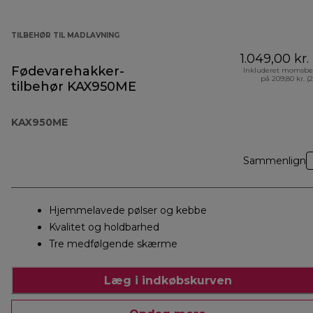
TILBEHØR TIL MADLAVNING
1.049,00 kr.
Fødevarehakker-
Inkluderet momsbe
på 209,80 kr. (
tilbehør KAX950ME
KAX950ME
Sammenlign
Hjemmelavede pølser og kebbe
Kvalitet og holdbarhed
Tre medfølgende skærme
Læg i indkøbskurven