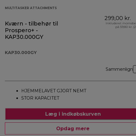
MULTITASKER ATTACHMENTS
299,00 kr.
Kværn - tilbehør til
Inkluderet momsbe
på 59,80 kr. (
Prospero+ -
KAP30.000GY
KAP30.000GY
Sammenlign
HJEMMELAVET GJORT NEMT
STOR KAPACITET
Læg i indkøbskurven
Opdag mere