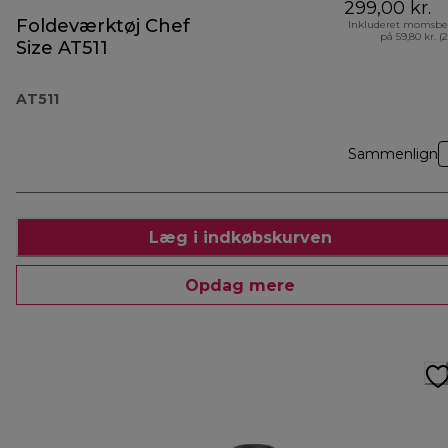
299,00 kr.
Foldeværktøj Chef
Inkluderet momsbe
på 59,80 kr. (
Size AT511
AT511
Sammenlign
Læg i indkøbskurven
Opdag mere