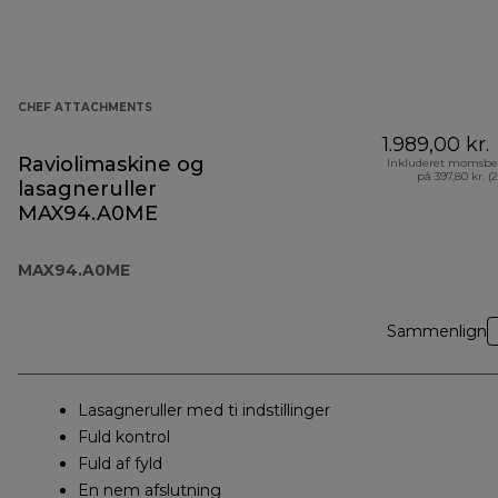
CHEF ATTACHMENTS
1.989,00 kr.
Raviolimaskine og
Inkluderet momsbe
på 397,80 kr. (
lasagneruller
MAX94.A0ME
MAX94.A0ME
Sammenlign
Lasagneruller med ti indstillinger
Fuld kontrol
Fuld af fyld
En nem afslutning