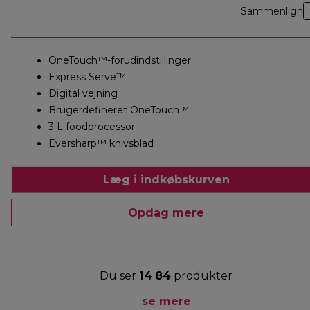
Sammenlign
OneTouch™-forudindstillinger
Express Serve™
Digital vejning
Brugerdefineret OneTouch™
3 L foodprocessor
Eversharp™ knivsblad
Læg i indkøbskurven
Opdag mere
Du ser
14
84
produkter
se mere