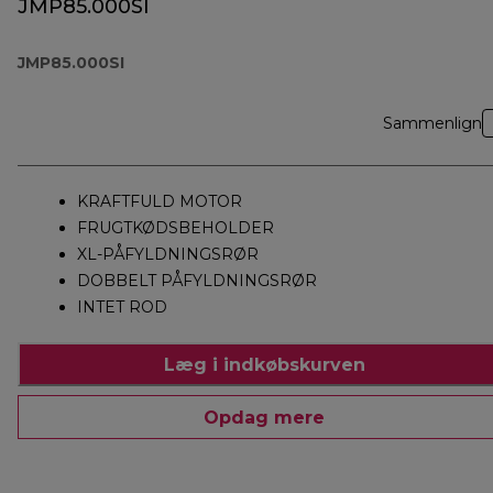
JMP85.000SI
JMP85.000SI
Sammenlign
KRAFTFULD MOTOR
FRUGTKØDSBEHOLDER
XL-PÅFYLDNINGSRØR
DOBBELT PÅFYLDNINGSRØR
INTET ROD
Læg i indkøbskurven
Opdag mere