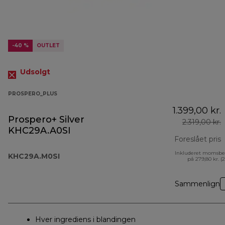
-40 %
OUTLET
Udsolgt
PROSPERO_PLUS
1.399,00 kr.
Prospero+ Silver
2.319,00 kr.
KHC29A.A0SI
Foreslået pris
Inkluderet momsbe
o
KHC29A.M0SI
på 279,80 kr. (
Sammenlign
Hver ingrediens i blandingen