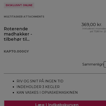
EKSKLUSIVT ONLINE
MULTITASKER ATTACHMENTS
369,00 kr.
Roterende
Inkluderet momsbe
på 73,80 kr. (
madhakker -
tilbehør til
Prospero+ -
KAP70.000GY
KAP70.000GY
Sammenlign
RIV OG SNIT PÅ INGEN TID
INDEHOLDER 3 KEGLER
KAN VASKES I OPVASKEMASKINEN
Læg i indkøbskurven