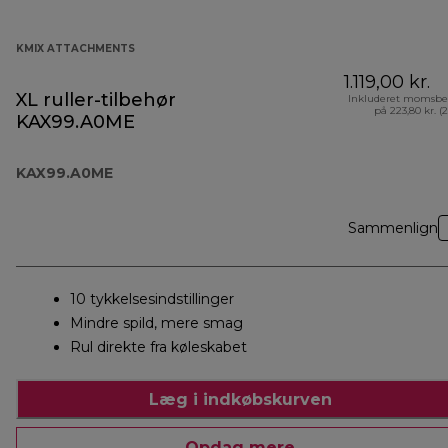
KMIX ATTACHMENTS
1.119,00 kr.
XL ruller-tilbehør
Inkluderet momsbe
på 223,80 kr. (
KAX99.A0ME
KAX99.A0ME
Sammenlign
10 tykkelsesindstillinger
Mindre spild, mere smag
Rul direkte fra køleskabet
Læg i indkøbskurven
Opdag mere