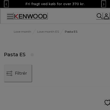
Skip
Fri fragt ved køb for over 370 kr.
to
Content
Love month
Love month ES
Pasta ES
Pasta ES
Filtrér