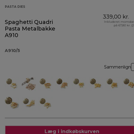
PASTA DIES
339,00 kr.
Spaghetti Quadri
Inkluderet momsbe
på 67,80 kr. (
Pasta Metalbakke
A910
A910/5
Sammenlign
Læg i indkøbskurven