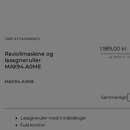
CHEF ATTACHMENTS
1.989,00 kr.
Raviolimaskine og
Inkluderet momsbe
på 397,80 kr. (
lasagneruller
MAX94.A0ME
MAX94.A0ME
Sammenlign
Lasagneruller med ti indstillinger
Fuld kontrol