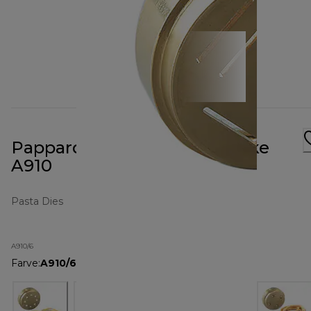
Pappardelle Pasta Metalbakke
A910
Pasta Dies
A910/6
Farve
:
A910/6