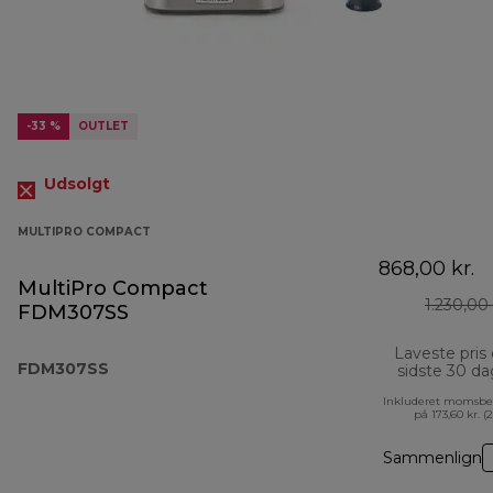
-33 %
OUTLET
Udsolgt
MULTIPRO COMPACT
868,00 kr.
MultiPro Compact
1.230,00 
FDM307SS
Laveste pris
FDM307SS
sidste 30 d
Inkluderet momsbe
på 173,60 kr. (
Sammenlign