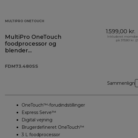
MULTIPRO ONETOUCH
1.599,00 kr.
MultiPro OneTouch
Inkluderet momsbe
på 319,80 kr. (
foodprocessor og
blender
FDM73.480SS
FDM73.480SS
Sammenlign
OneTouch™-forudindstillinger
Express Serve™
Digital vejning
Brugerdefineret OneTouch™
3 L foodprocessor