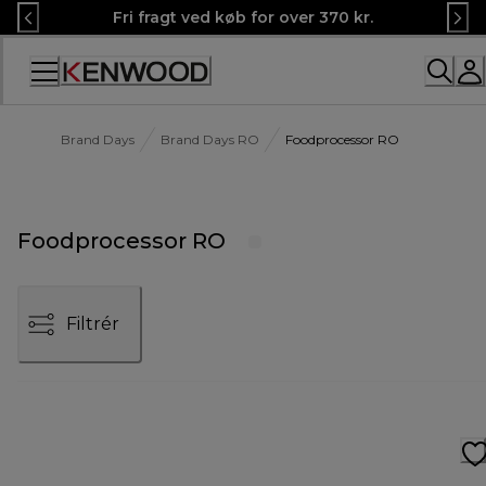
Skip
Fri fragt ved køb for over 370 kr.
to
Content
Brand Days
Brand Days RO
Foodprocessor RO
Foodprocessor RO
Filtrér