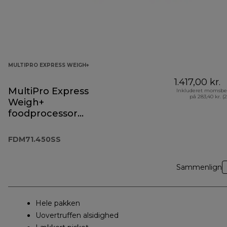
MULTIPRO EXPRESS WEIGH+
1.417,00 kr.
MultiPro Express
Inkluderet momsbe
på 283,40 kr. (
Weigh+
foodprocessor
FDM71.450SS
FDM71.450SS
Sammenlign
Hele pakken
Uovertruffen alsidighed