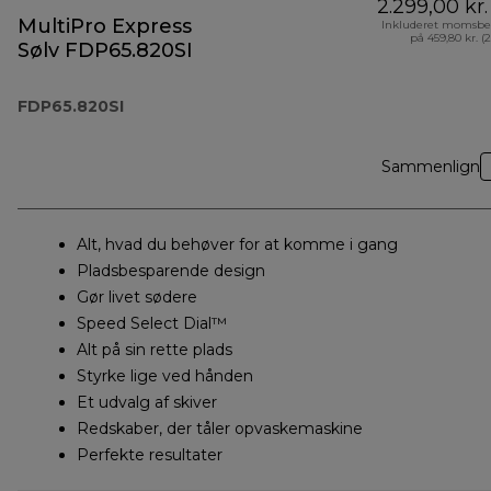
2.299,00 kr.
MultiPro Express
Inkluderet momsbe
på 459,80 kr. (
Sølv FDP65.820SI
FDP65.820SI
Sammenlign
Alt, hvad du behøver for at komme i gang
Pladsbesparende design
Gør livet sødere
Speed Select Dial™
Alt på sin rette plads
Styrke lige ved hånden
Et udvalg af skiver
Redskaber, der tåler opvaskemaskine
Perfekte resultater