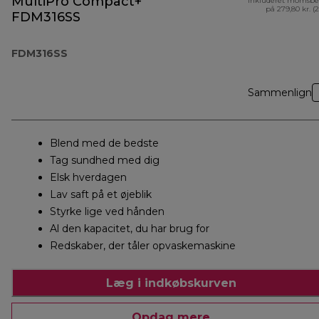
MultiPro Compact+
Inkluderet momsbe
på 279,80 kr. (
FDM316SS
FDM316SS
Sammenlign
Blend med de bedste
Tag sundhed med dig
Elsk hverdagen
Lav saft på et øjeblik
Styrke lige ved hånden
Al den kapacitet, du har brug for
Redskaber, der tåler opvaskemaskine
Læg i indkøbskurven
Opdag mere