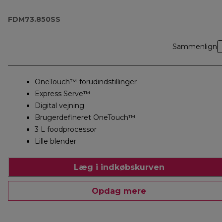
FDM73.850SS
FDM73.850SS
Sammenlign
OneTouch™-forudindstillinger
Express Serve™
Digital vejning
Brugerdefineret OneTouch™
3 L foodprocessor
Lille blender
Læg i indkøbskurven
Opdag mere