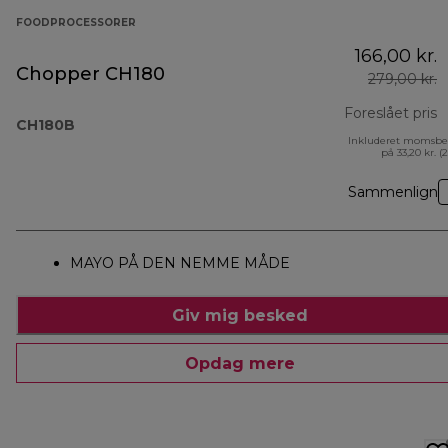
FOODPROCESSORER
166,00 kr.
Chopper CH180
279,00 kr.
Foreslået pris
CH180B
Inkluderet momsbe
o
på 33,20 kr. (
Sammenlign
MAYO PÅ DEN NEMME MÅDE
Giv mig besked
Opdag mere