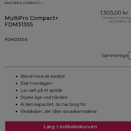
MULTIPRO COMPACT +
1.303,00 kr.
MultiPro Compact+
Inkluderet momsbe
på 260,60 kr. (
FDM313SS
FDM313SS
Sammenlign
Blend med de bedste
Elsk hverdagen
Lav saft på et øjeblik
Styrke lige ved hånden
Al den kapacitet, du har brug for
Redskaber, der tåler opvaskemaskine
Læg i indkøbskurven