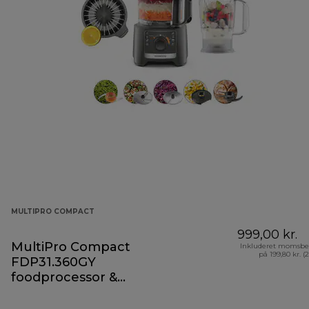
MULTIPRO COMPACT
999,00 kr.
MultiPro Compact
Inkluderet momsbe
på 199,80 kr. (
FDP31.360GY
foodprocessor &
blender