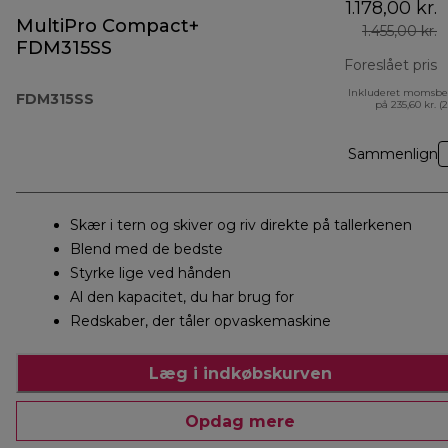
1.178,00 kr.
MultiPro Compact+
1.455,00 kr.
FDM315SS
Foreslået pris
Inkluderet momsbe
o
FDM315SS
på 235,60 kr. (
Sammenlign
Skær i tern og skiver og riv direkte på tallerkenen
Blend med de bedste
Styrke lige ved hånden
Al den kapacitet, du har brug for
Redskaber, der tåler opvaskemaskine
Læg i indkøbskurven
Opdag mere