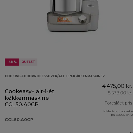
-48 %
OUTLET
COOKING-FOODPROCESSORER/ALT I EN-KØKKENMASKINER
4.475,00 kr.
Cookeasy+ alt-i-ét
8.578,00 kr.
køkkenmaskine
Foreslået pris
CCL50.A0CP
Inkluderet momsbe
på 895,00 kr. (
CCL50.A0CP