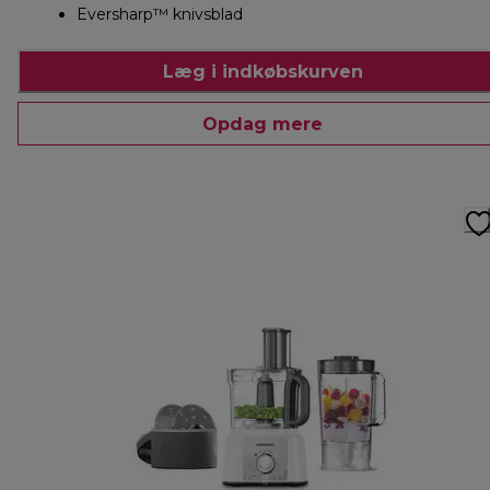
Eversharp™ knivsblad
Læg i indkøbskurven
Opdag mere