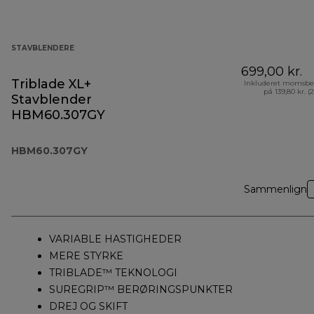
STAVBLENDERE
699,00 kr.
Triblade XL+
Inkluderet momsbe
på 139,80 kr. (
Stavblender
HBM60.307GY
HBM60.307GY
Sammenlign
VARIABLE HASTIGHEDER
MERE STYRKE
TRIBLADE™ TEKNOLOGI
SUREGRIP™ BERØRINGSPUNKTER
DREJ OG SKIFT