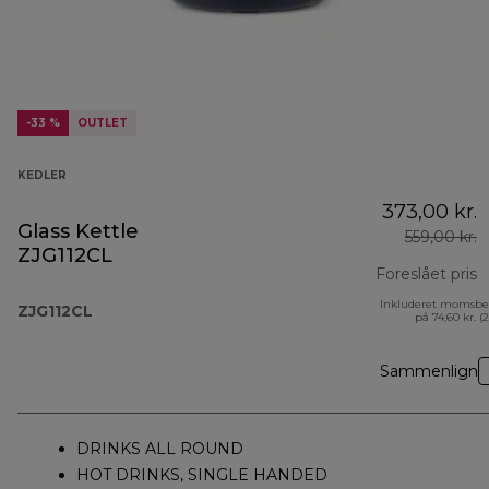
-33 %
OUTLET
KEDLER
373,00 kr.
Glass Kettle
559,00 kr.
ZJG112CL
Foreslået pris
Inkluderet momsbe
o
ZJG112CL
på 74,60 kr. (
Sammenlign
DRINKS ALL ROUND
HOT DRINKS, SINGLE HANDED