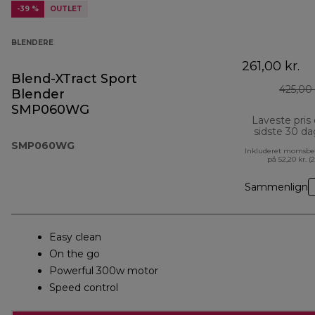
-39 %
OUTLET
BLENDERE
261,00 kr.
Blend-XTract Sport
425,00 
Blender
SMP060WG
Laveste pris
sidste 30 d
SMP060WG
Inkluderet momsbe
på 52,20 kr. (
Sammenlign
Easy clean
On the go
Powerful 300w motor
Speed control