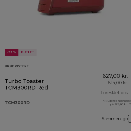
-23 %
OUTLET
BRØDRISTERE
627,00 kr.
Turbo Toaster
814,00 kr.
TCM300RD Red
Foreslået pris
Inkluderet momsbe
o
TCM300RD
på 125,40 kr. (
Sammenlign