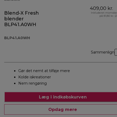
409,00 kr.
Blend-X Fresh
Inkluderet momsbe
på 81,80 kr. (
blender
BLP41.A0WH
BLP41.A0WH
Sammenlign
Gør det nemt at tilføje mere
Kolde iskreationer
Nem rengøring
Læg i indkøbskurven
Opdag mere