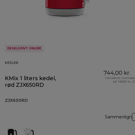
EKSKLUSIVT ONLINE
KEDLER
744,00 kr.
KMix 1 liters kedel,
Inkluderet momsbe
på 148,80 kr. (
rød ZJX650RD
ZJX650RD
Sammenlign