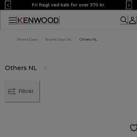
Skip
Fri fragt ved køb for over 370 kr.
to
Content
Brand Days
Brand Days NL
Others NL
Others NL
Filtrér