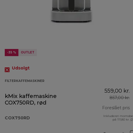
-35 %
OUTLET
Udsolgt
FILTERKAFFEMASKINER
559,00 kr.
kMix kaffemaskine
857,00 kr.
COX750RD, rød
Foreslået pris
Inkluderet momsbe
o
COX750RD
på 111,80 kr. (