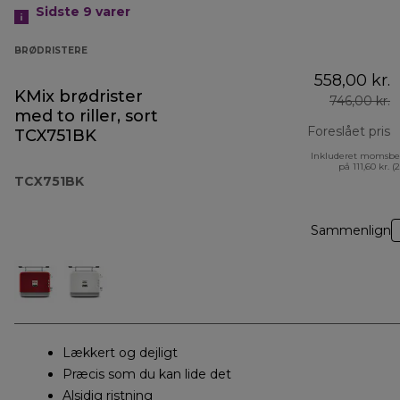
Sidste 9
varer
BRØDRISTERE
558,00 kr.
KMix brødrister
746,00 kr.
med to riller, sort
Foreslået pris
TCX751BK
Inkluderet momsbe
o
på 111,60 kr. (
TCX751BK
Sammenlign
Lækkert og dejligt
Præcis som du kan lide det
Alsidig ristning