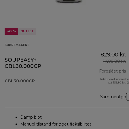
-45 %
OUTLET
SUPPEMAGERE
829,00 kr.
SOUPEASY+
1.499,00 kr.
CBL30.000CP
Foreslået pris
Inkluderet momsbe
o
CBL30.000CP
på 165,80 kr. (
Sammenlign
Damp blot
Manuel tilstand for øget fleksibilitet