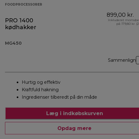
FOODPROCESSORER
899,00 kr.
PRO 1400
Inkluderet momsbe
på 179,80 kr. (
kødhakker
MG450
Sammenlign
Hurtig og effektiv
Kraftfuld hakning
Ingredienser tilberedt på din måde
Læg i indkøbskurven
Opdag mere