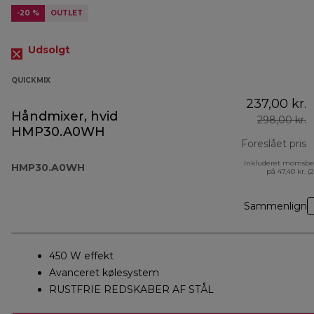
-20 %
OUTLET
Udsolgt
QUICKMIX
237,00 kr.
Håndmixer, hvid
298,00 kr.
HMP30.A0WH
Foreslået pris
Inkluderet momsbe
o
HMP30.A0WH
på 47,40 kr. (
Sammenlign
450 W effekt
Avanceret kølesystem
RUSTFRIE REDSKABER AF STÅL