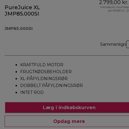
2.799,00 kr.
PureJuice XL
Inkluderet momsbe
på 559,80 kr. (
JMP85.000SI
JMP85.000SI
Sammenlign
KRAFTFULD MOTOR
FRUGTKØDSBEHOLDER
XL-PÅFYLDNINGSRØR
DOBBELT PÅFYLDNINGSRØR
INTET ROD
Læg i indkøbskurven
Opdag mere