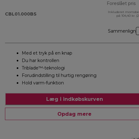
Foreslået pris
Inkluderet momsbe
o
CBL01.000BS
på 104,40 kr. (
Sammenlign
Med et tryk på en knap
Du har kontrollen
Triblade™-teknologi
Forudindstilling til hurtig rengøring
Hold varm-funktion
Læg i indkøbskurven
Opdag mere