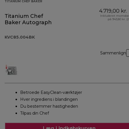
TITANIUM CHEF BAKER
4.719,00 kr.
Titanium Chef
Inkluderet momsbe
på 943,80 kr. (
Baker Autograph
KVC85.004BK
Sammenlign
Betroede EasyClean-værktøjer
Hver ingrediens i blandingen
Du bestemmer hastigheden
Tilpas din Chef
Læg i indkøbskurven