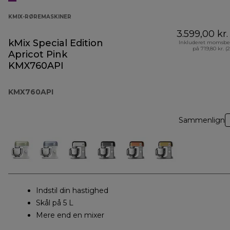
KMIX-RØREMASKINER
3.599,00 kr.
kMix Special Edition
Inkluderet momsbe
på 719,80 kr. (
Apricot Pink
KMX760API
KMX760API
Sammenlign
Indstil din hastighed
Skål på 5 L
Mere end en mixer