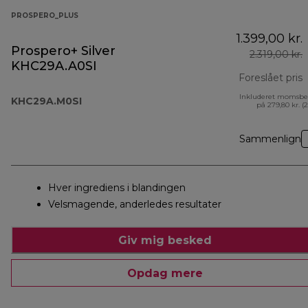
PROSPERO_PLUS
1.399,00 kr.
Prospero+ Silver
2.319,00 kr.
KHC29A.A0SI
Foreslået pris
Inkluderet momsbe
o
KHC29A.M0SI
på 279,80 kr. (
Sammenlign
Hver ingrediens i blandingen
Velsmagende, anderledes resultater
Giv mig besked
Opdag mere