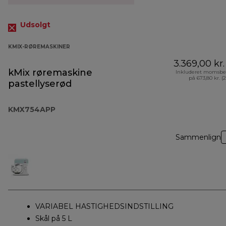
Udsolgt
KMIX-RØREMASKINER
3.369,00 kr.
kMix røremaskine
Inkluderet momsbe
på 673,80 kr. (
pastellyserød
KMX754APP
Sammenlign
VARIABEL HASTIGHEDSINDSTILLING
Skål på 5 L