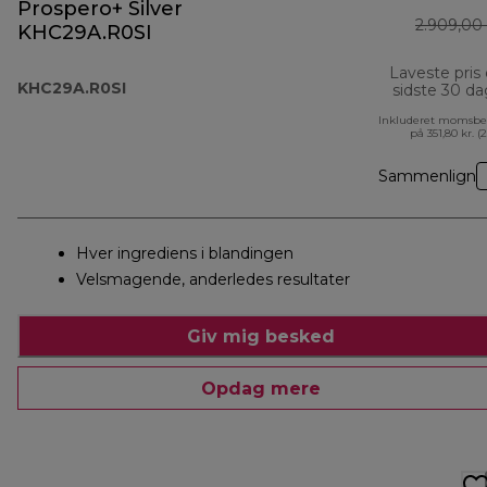
Prospero+ Silver
2.909,00 
KHC29A.R0SI
Laveste pris
KHC29A.R0SI
sidste 30 d
Inkluderet momsbe
på 351,80 kr. (
Sammenlign
Hver ingrediens i blandingen
Velsmagende, anderledes resultater
Giv mig besked
Opdag mere