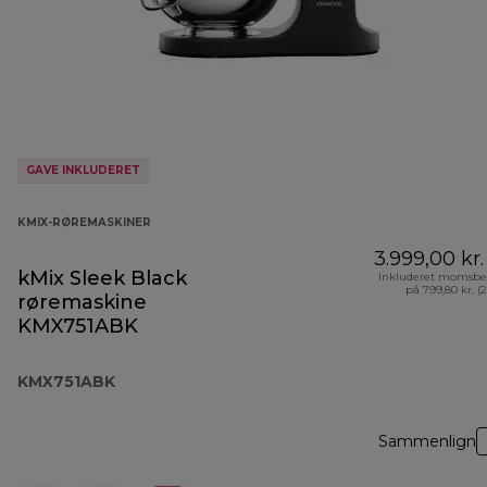
GAVE INKLUDERET
KMIX-RØREMASKINER
3.999,00 kr.
kMix Sleek Black
Inkluderet momsbe
på 799,80 kr. (
røremaskine
KMX751ABK
KMX751ABK
Sammenlign