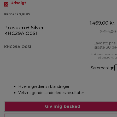
Udsolgt
PROSPERO_PLUS
1.469,00 kr.
Prospero+ Silver
2.424,00 
KHC29A.O0SI
Laveste pris
KHC29A.O0SI
sidste 30 d
Inkluderet momsbe
på 293,80 kr. (
Sammenlign
Hver ingrediens i blandingen
Velsmagende, anderledes resultater
Giv mig besked