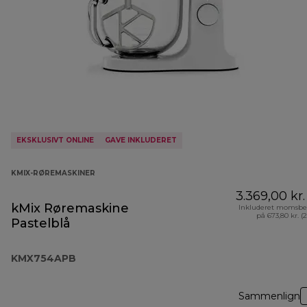
EKSKLUSIVT ONLINE
GAVE INKLUDERET
KMIX-RØREMASKINER
3.369,00 kr.
kMix Røremaskine
Inkluderet momsbe
på 673,80 kr. (
Pastelblå
KMX754APB
Sammenlign