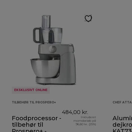
EKSKLUSIVT ONLINE
TILBEHØR TIL PROSPERO+
CHEF ATT
484,00 kr.
Foodprocessor -
Alumi
Inkluderet
momsbeløb på
tilbehør til
dejkr
96,80 kr. (25%)
Prospero+ -
KAT73