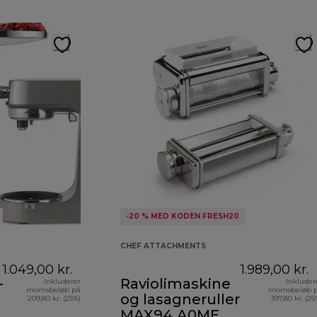
-20 % MED KODEN FRESH20
CHEF ATTACHMENTS
1.049,00 kr.
1.989,00 kr.
-
Raviolimaskine
Inkluderet
Inkluder
momsbeløb på
momsbeløb 
og lasagneruller
209,80 kr. (25%)
397,80 kr. (25
MAX94.A0ME