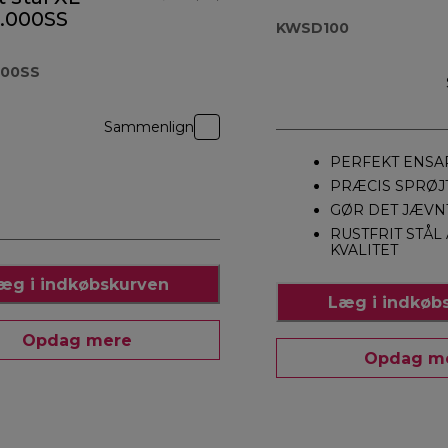
.000SS
KWSD100
000SS
Sammenlign
PERFEKT ENSA
PRÆCIS SPRØJ
GØR DET JÆVN
RUSTFRIT STÅL
KVALITET
æg i indkøbskurven
Læg i indkøb
Opdag mere
Opdag m