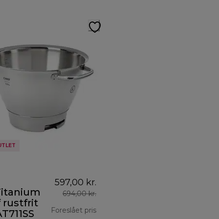
UTLET
597,00 kr.
Titanium
694,00 kr.
 rustfrit
Foreslået pris
AT711SS