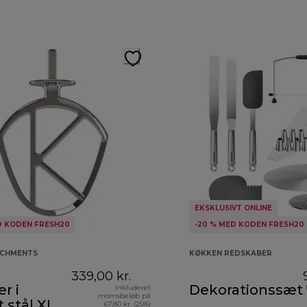
EKSKLUSIVT ONLINE
D KODEN FRESH20
-20 % MED KODEN FRESH20
ACHMENTS
KØKKEN REDSKABER
339,00 kr.
r i
Dekorationssæt
Inkluderet
momsbeløb på
t stål XL
67,80 kr. (25%)