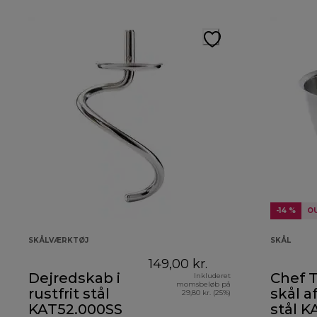
-14 %
O
SKÅLVÆRKTØJ
SKÅL
149,00 kr.
Dejredskab i
Chef 
Inkluderet
momsbeløb på
rustfrit stål
skål af
29,80 kr. (25%)
KAT52.000SS
stål K