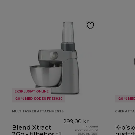
EKSKLUSIVT ONLINE
-20 % MED KODEN FRESH20
-20 % ME
MULTITASKER ATTACHMENTS
CHEF ATT
299,00 kr.
Blend Xtract
K-piske
Inkluderet
momsbeløb på
2Go - tilbehør til
rustfri
59,80 kr. (25%)