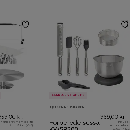
EKSKLUSIVT ONLINE
KØKKEN REDSKABER
959,00 kr.
969,00 kr.
Forberedelsessæt
Inkluderet momsbeløb
Inkluder
på 191,80 kr. (25%)
momsbeløb 
KWSP200
193,80 kr. (25