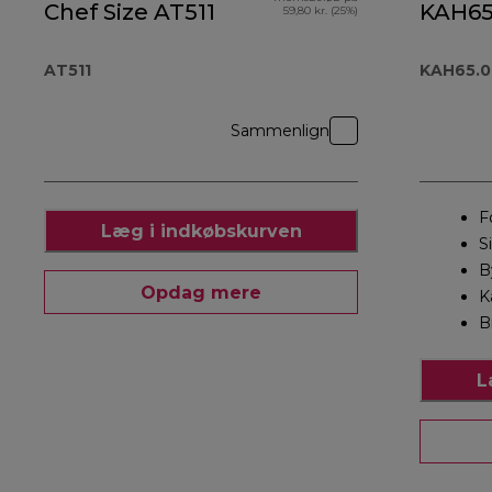
Chef Size AT511
KAH65
59,80 kr. (25%)
AT511
KAH65.
Sammenlign
F
Læg i indkøbskurven
S
B
Opdag mere
K
B
L