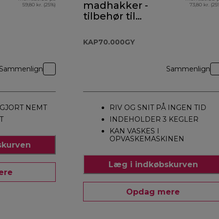
madhakker -
59,80 kr. (25%)
73,80 kr. (25
tilbehør til
Prospero+ -
KAP70.000GY
KAP70.000GY
Sammenlign
Sammenlign
GJORT NEMT
RIV OG SNIT PÅ INGEN TID
T
INDEHOLDER 3 KEGLER
KAN VASKES I
OPVASKEMASKINEN
skurven
Læg i indkøbskurven
ere
Opdag mere