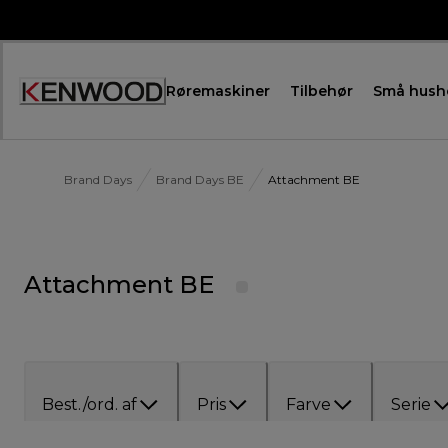
Skip
to
Content
Røremaskiner
Tilbehør
Små hush
Brand Days
Brand Days BE
Attachment BE
Attachment BE
Best./ord. af
Pris
Farve
Serie