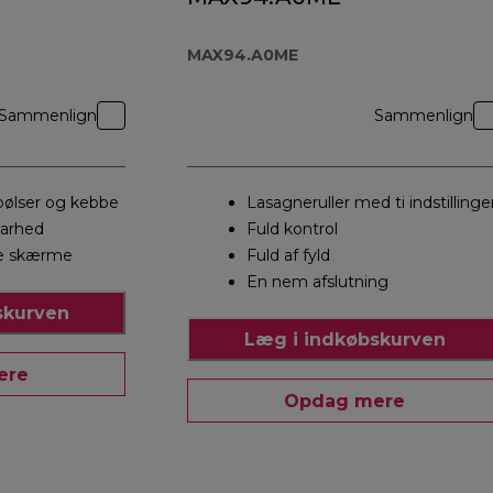
MAX94.A0ME
Sammenlign
Sammenlign
ølser og kebbe
Lasagneruller med ti indstillinge
barhed
Fuld kontrol
e skærme
Fuld af fyld
En nem afslutning
skurven
Læg i indkøbskurven
ere
Opdag mere