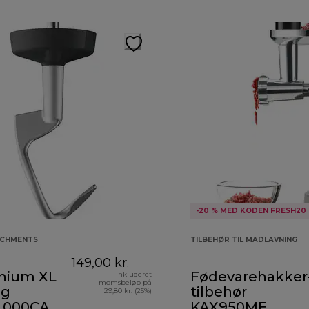
-20 % MED KODEN FRESH20
ACHMENTS
TILBEHØR TIL MADLAVNING
149,00 kr.
nium XL
Fødevarehakker
Inkluderet
momsbeløb på
og
tilbehør
29,80 kr. (25%)
.000CA
KAX950ME