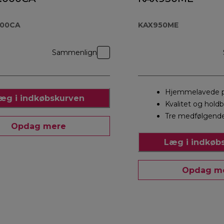
000CA
KAX950ME
Sammenlign
Hjemmelavede p
æg i indkøbskurven
Kvalitet og hold
Tre medfølgend
Opdag mere
Læg i indkøb
Opdag m