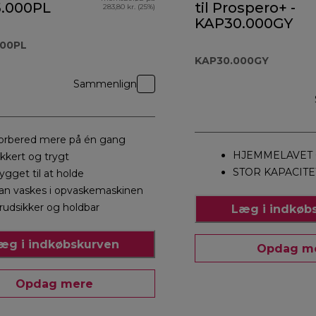
.000PL
til Prospero+ -
283,80 kr. (25%)
KAP30.000GY
000PL
KAP30.000GY
Sammenlign
orbered mere på én gang
HJEMMELAVET 
ikkert og trygt
STOR KAPACITE
ygget til at holde
an vaskes i opvaskemaskinen
rudsikker og holdbar
Læg i indkøb
æg i indkøbskurven
Opdag m
Opdag mere