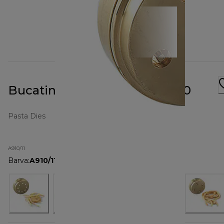
Bucatini Pasta Metal Die A910
Pasta Dies
A910/11
Barva
:
A910/11