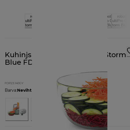
Kuhinjski robot MultiPro Go Storm
Blue FDP23.140GY
FDP23.140GY
Barva
:
Nevihtno modra