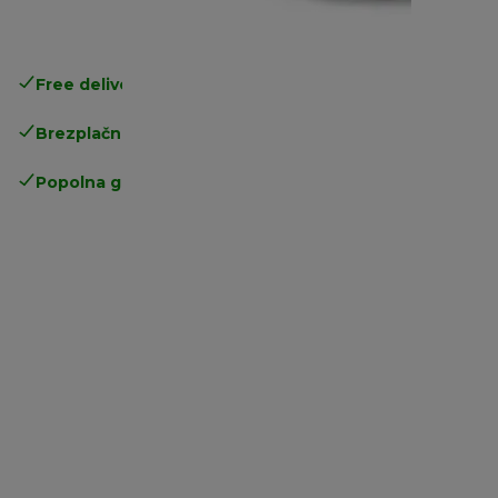
Free delivery in 1-3 days
over 25€
Brezplačna vračila
Popolna garancija proizvajalca