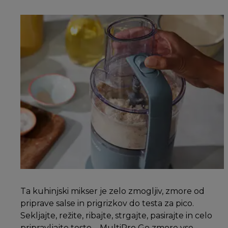
Ta kuhinjski mikser je zelo zmogljiv, zmore od
priprave salse in prigrizkov do testa za pico.
Sekljajte, režite, ribajte, strgajte, pasirajte in celo
pripravljajte testo – MultiPro Go zmore vse.