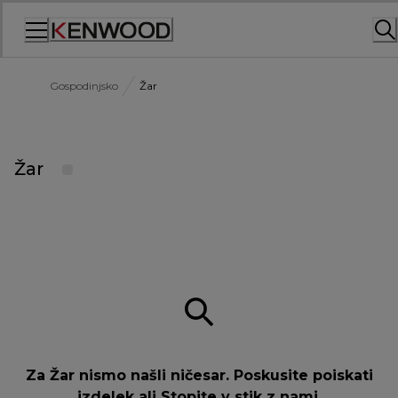
Skip
to
Content
Gospodinjsko
Žar
Žar
Za Žar nismo našli ničesar. Poskusite poiskati
izdelek ali
Stopite v stik z nami
.