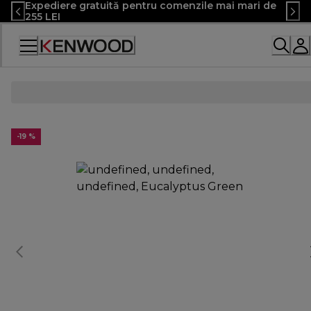
Expediere gratuită pentru comenzile mai mari de
Skip
255 LEI
to
Content
Declarație
de
accesibilitate
-19 %