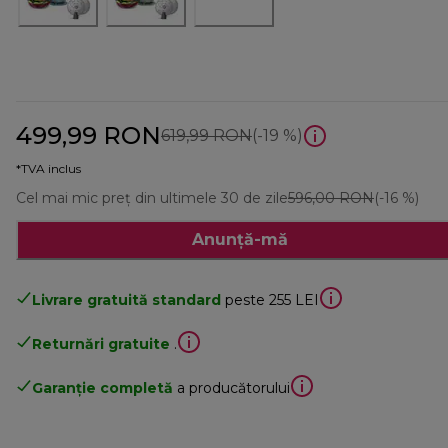
499,99 RON
preț inițial 619,99 RON
619,99 RON
(-19 %)
*TVA inclus
Cel mai mic preț din ultimele 30 de zile
596,00 RON
(-16 %)
Anunță-mă
Livrare gratuită standard
peste 255 LEI
Returnări gratuite
.
Garanție completă
a producătorului