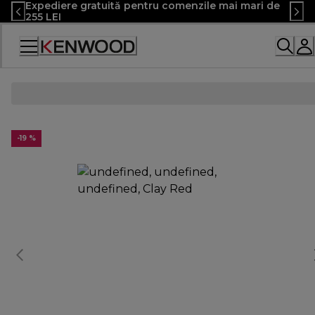
Expediere gratuită pentru comenzile mai mari de
Skip
255 LEI
to
Content
Declarație
de
accesibilitate
-19 %