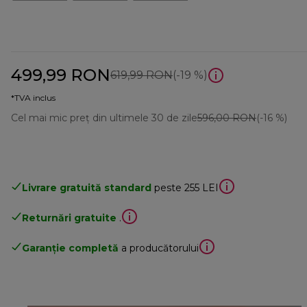
499,99 RON
preț inițial 619,99 RON
619,99 RON
(-19 %)
*TVA inclus
Cel mai mic preț din ultimele 30 de zile
596,00 RON
(-16 %)
Livrare gratuită standard
peste 255 LEI
Returnări gratuite
.
Garanție completă
a producătorului