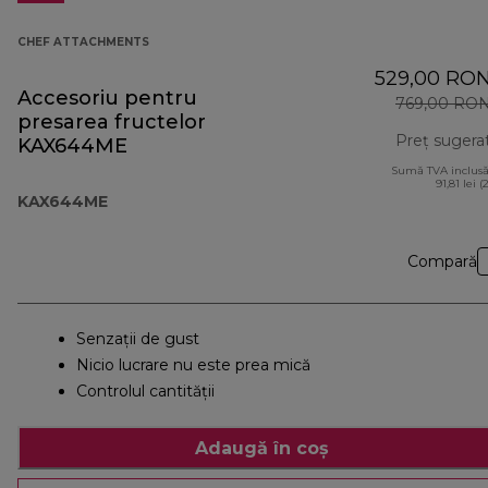
CHEF ATTACHMENTS
529,00 RO
Accesoriu pentru
769,00 RO
presarea fructelor
Preț sugera
KAX644ME
Sumă TVA inclusă
91,81 lei (
KAX644ME
Compară
Senzaţii de gust
Nicio lucrare nu este prea mică
Controlul cantității
Adaugă în coș