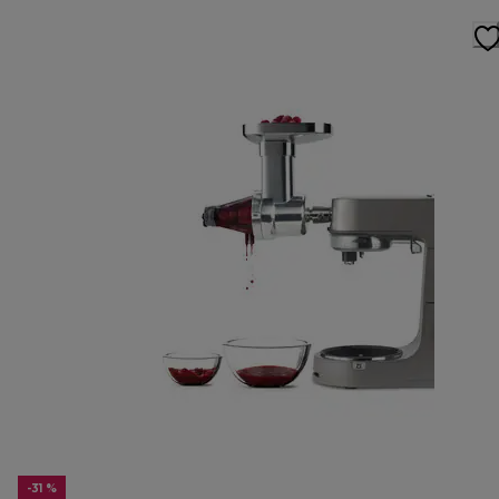
-31 %