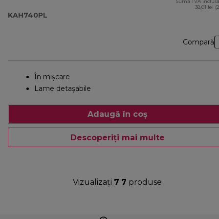
Sumă TVA inclusă
38,01 lei (
KAH740PL
Compară
În mișcare
Lame detaşabile
Adaugă în coș
Descoperiți mai multe
Vizualizați
7
7
produse