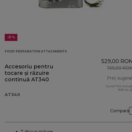
-31 %
FOOD PREPARATION ATTACHMENTS
529,00 RO
Accesoriu pentru
769,00 RO
tocare și răzuire
Preț sugera
continuă AT340
Sumă TVA inclusă
91,81 lei (
AT340
Compară
7 discuri incluse