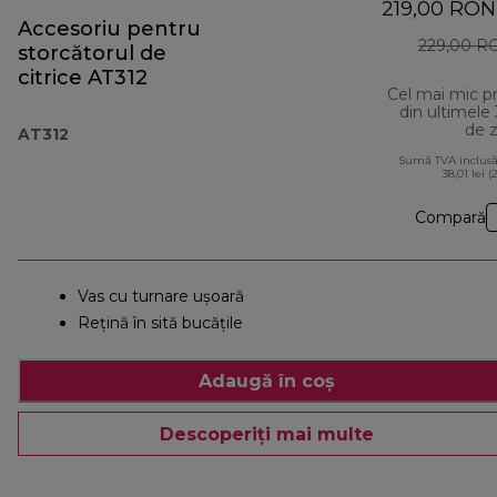
219,00 RON
Accesoriu pentru
229,00 R
storcătorul de
citrice AT312
Cel mai mic p
din ultimele
de z
AT312
Sumă TVA inclusă
38,01 lei (
Compară
Vas cu turnare ușoară
Rețină în sită bucățile
Adaugă în coș
Descoperiți mai multe