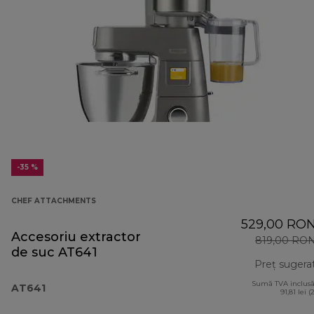
-35 %
CHEF ATTACHMENTS
529,00 RO
Accesoriu extractor
819,00 RO
de suc AT641
Preț sugera
Sumă TVA inclusă
AT641
91,81 lei (