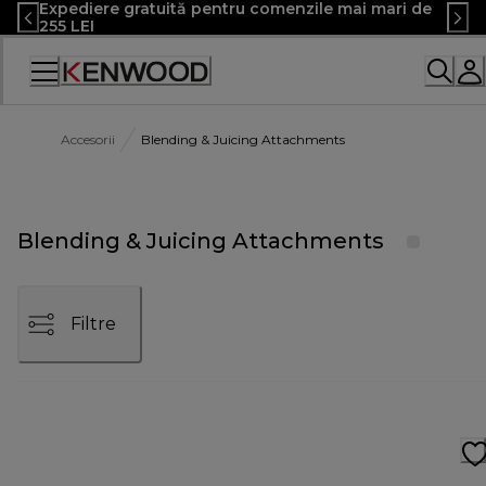
Expediere gratuită pentru comenzile mai mari de
Skip
255 LEI
to
Content
Declarație
de
accesibilitate
Accesorii
Blending & Juicing Attachments
Blending & Juicing Attachments
Filtre