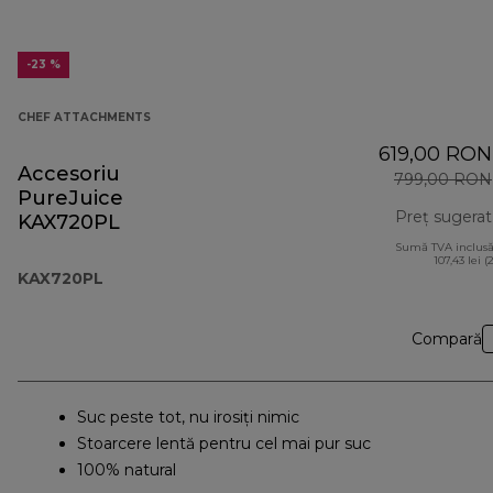
-23 %
CHEF ATTACHMENTS
619,00 RON
Accesoriu
799,00 RON
PureJuice
Preț sugerat
KAX720PL
Sumă TVA inclusă
107,43 lei (
KAX720PL
Compară
Suc peste tot, nu irosiți nimic
Stoarcere lentă pentru cel mai pur suc
100% natural