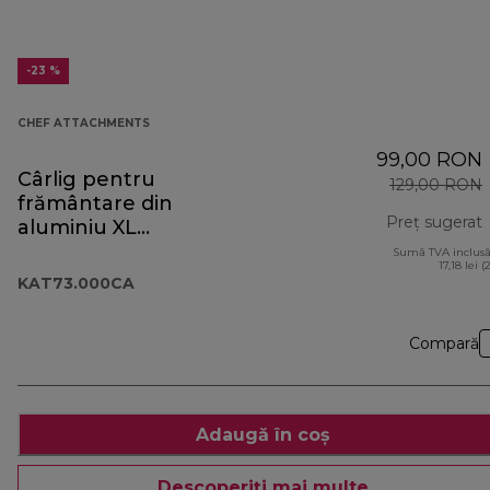
-23 %
CHEF ATTACHMENTS
99,00 RON
Cârlig pentru
129,00 RON
frământare din
Preț sugerat
aluminiu XL
KAT73.000CA
Sumă TVA inclusă
p
17,18 lei (
KAT73.000CA
Compară
Adaugă în coș
Descoperiți mai multe