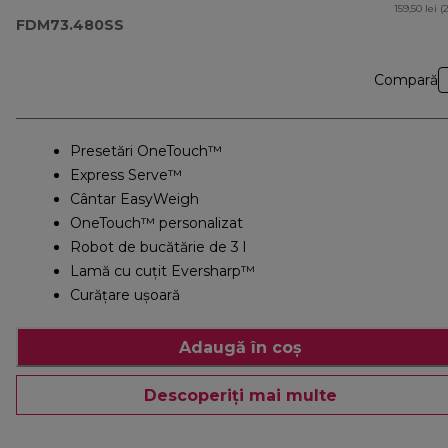
159,50 lei (
FDM73.480SS
Compară
Presetări OneTouch™
Express Serve™
Cântar EasyWeigh
OneTouch™ personalizat
Robot de bucătărie de 3 l
Lamă cu cuțit Eversharp™
Curățare ușoară
Adaugă în coș
Descoperiți mai multe