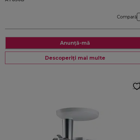
Compară
Anunță-mă
Descoperiți mai multe