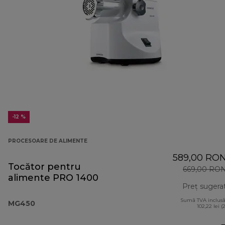
-12 %
PROCESOARE DE ALIMENTE
589,00 RO
Tocător pentru
669,00 RO
alimente PRO 1400
Preț sugera
Sumă TVA inclusă
MG450
102,22 lei (