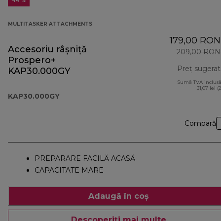
-14 %
MULTITASKER ATTACHMENTS
179,00 RON
Accesoriu râșniță
209,00 RON
Prospero+
Preț sugerat
KAP30.000GY
Sumă TVA inclusă
31,07 lei (
KAP30.000GY
Compară
PREPARARE FACILĂ ACASĂ
CAPACITATE MARE
Adaugă în coș
Descoperiți mai multe