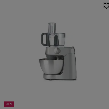
-15 %