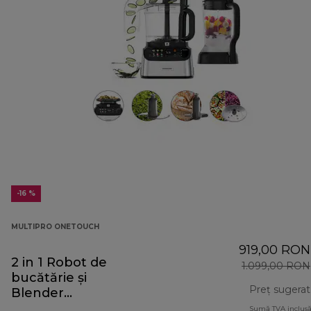
-16 %
MULTIPRO ONETOUCH
919,00 RON
2 in 1 Robot de
1.099,00 RON
bucătărie și
Preț sugerat
Blender
FDM73.480SS
Sumă TVA inclusă