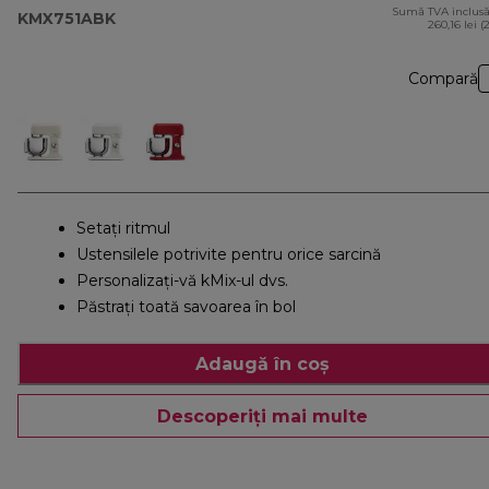
Sumă TVA inclusă
KMX751ABK
260,16 lei (
Compară
Setați ritmul
Ustensilele potrivite pentru orice sarcină
Personalizați-vă kMix-ul dvs.
Păstrați toată savoarea în bol
Adaugă în coș
Descoperiți mai multe