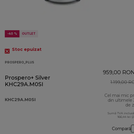
-40 %
OUTLET
Stoc epuizat
PROSPERO_PLUS
959,00 RO
Prospero+ Silver
1.199,00 
KHC29A.M0SI
Cel mai mic p
KHC29A.M0SI
din ultimele
de z
Sumă TVA inclusă
166,44 lei (
Compară