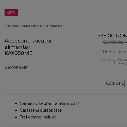
-23 %
FOOD PREPARATION ATTACHMENTS
539,00 RO
Accesoriu tocător
699,00 RO
alimentar
Preț sugera
KAX950ME
Sumă TVA inclusă
93,55 lei (
KAX950ME
Compară
Cârnaţi şi kebbe făcute în casă
Calitate și durabilitate
Trei ecrane incluse