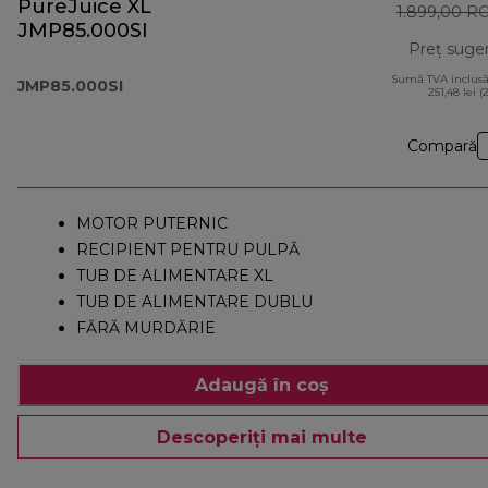
PureJuice XL
1.899,00 R
JMP85.000SI
Preț suge
Sumă TVA inclusă
JMP85.000SI
251,48 lei (
Compară
MOTOR PUTERNIC
RECIPIENT PENTRU PULPĂ
TUB DE ALIMENTARE XL
TUB DE ALIMENTARE DUBLU
FĂRĂ MURDĂRIE
Adaugă în coș
Descoperiți mai multe