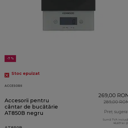
-7 %
Stoc epuizat
ACCESORII
269,00 RO
Accesorii pentru
289,00 RO
cântar de bucătărie
Preț sugera
AT850B negru
Sumă TVA inclusă
46,69 lei (
AT850B