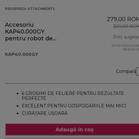
PROSPERO+ ATTACHMENTS
279,00 RO
Accesoriu
329,00 RO
KAP40.000GY
Preț sugera
pentru robot de
bucătărie
Sumă TVA inclusă
48,42 lei (
Prospero+
KAP40.000GY
Compară
6 GROSIMI DE FELIERE PENTRU REZULTATE
PERFECTE
EXCELENT PENTRU GOSPODĂRIILE MAI MICI
CURĂȚARE UȘOARĂ
Adaugă în coș