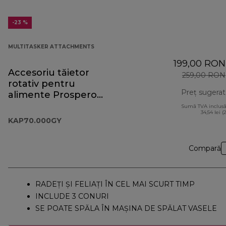
-23 %
MULTITASKER ATTACHMENTS
199,00 RON
Accesoriu tăietor
259,00 RON
rotativ pentru
Preț sugerat
alimente Prospero+
KAP70.000GY
Sumă TVA inclusă
34,54 lei (
KAP70.000GY
Compară
RADEȚI ȘI FELIAȚI ÎN CEL MAI SCURT TIMP
INCLUDE 3 CONURI
SE POATE SPĂLA ÎN MAȘINA DE SPĂLAT VASELE