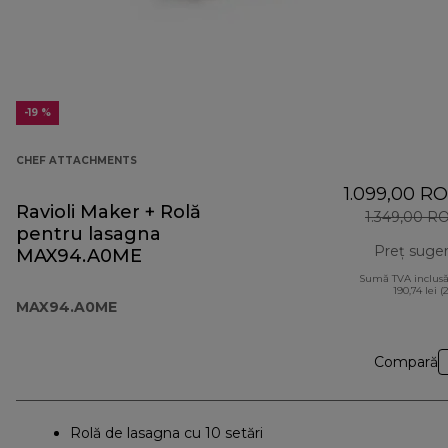
-19 %
CHEF ATTACHMENTS
1.099,00 R
Ravioli Maker + Rolă
1.349,00 R
pentru lasagna
Preț suger
MAX94.A0ME
Sumă TVA inclusă
190,74 lei (
MAX94.A0ME
Compară
Rolă de lasagna cu 10 setări