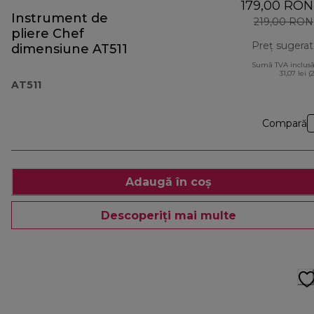
179,00 RON
Instrument de
219,00 RON
pliere Chef
Preț sugerat
dimensiune AT511
Sumă TVA inclusă
31,07 lei (
AT511
Compară
Adaugă în coș
Descoperiți mai multe