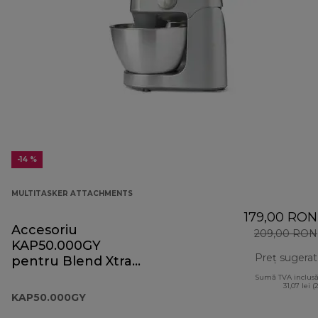
-14 %
MULTITASKER ATTACHMENTS
179,00 RON
Accesoriu
209,00 RON
KAP50.000GY
Preț sugerat
pentru Blend Xtract
2Go Prospero+
Sumă TVA inclusă
31,07 lei (
KAP50.000GY