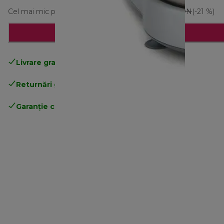
Cel mai mic preț din ultimele 30 de zile
1.599,00 RON
(-21 %)
Adaugă în coș
Livrare gratuită standard
peste 255 LEI
Returnări gratuite
.
Garanție completă
a producătorului