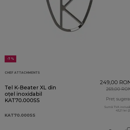
-7 %
CHEF ATTACHMENTS
249,00 RO
Tel K-Beater XL din
269,00 RO
oțel inoxidabil
Preț sugera
KAT70.000SS
Sumă TVA inclusă
43,21 lei (
KAT70.000SS