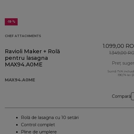
-19 %
CHEF ATTACHMENTS
1.099,00 R
Ravioli Maker + Rolă
1.349,00 R
pentru lasagna
Preț suger
MAX94.A0ME
Sumă TVA inclusă
190,74 lei (
MAX94.A0ME
Compară
Rolă de lasagna cu 10 setări
Control complet
Pline de umplere