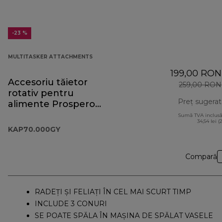
-23 %
MULTITASKER ATTACHMENTS
199,00 RON
Accesoriu tăietor
259,00 RON
rotativ pentru
Preț sugerat
alimente Prospero+
KAP70.000GY
Sumă TVA inclusă
34,54 lei (
KAP70.000GY
Compară
RADEȚI ȘI FELIAȚI ÎN CEL MAI SCURT TIMP
INCLUDE 3 CONURI
SE POATE SPĂLA ÎN MAȘINA DE SPĂLAT VASELE