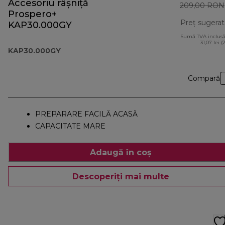
Accesoriu râșniță
209,00 RON
Prospero+
Preț sugerat
KAP30.000GY
Sumă TVA inclusă
31,07 lei (
KAP30.000GY
Compară
PREPARARE FACILĂ ACASĂ
CAPACITATE MARE
Adaugă în coș
Descoperiți mai multe