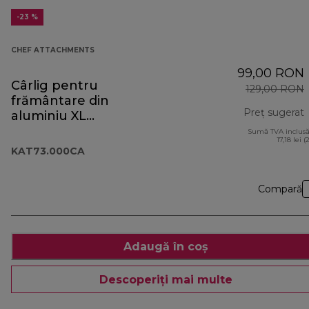
-23 %
CHEF ATTACHMENTS
99,00 RON
Cârlig pentru
129,00 RON
frământare din
Preț sugerat
aluminiu XL
KAT73.000CA
Sumă TVA inclusă
p
17,18 lei (
KAT73.000CA
Compară
Adaugă în coș
Descoperiți mai multe