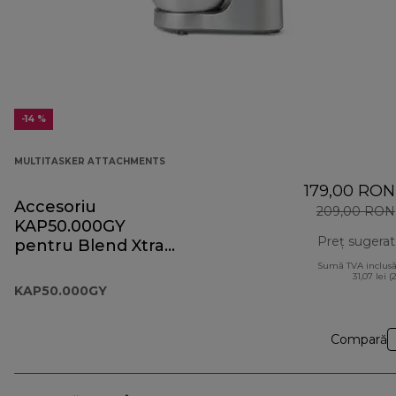
-14 %
MULTITASKER ATTACHMENTS
179,00 RON
Accesoriu
209,00 RON
KAP50.000GY
Preț sugerat
pentru Blend Xtract
2Go Prospero+
Sumă TVA inclusă
31,07 lei (
KAP50.000GY
Compară