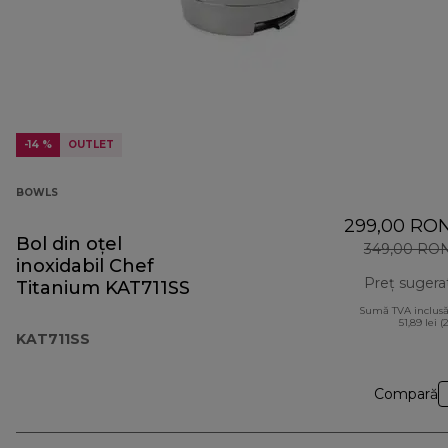
-14 %
OUTLET
BOWLS
299,00 RO
Bol din oțel
349,00 RO
inoxidabil Chef
Preț sugera
Titanium KAT711SS
Sumă TVA inclusă
51,89 lei (
KAT711SS
Compară