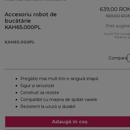
639,00 RO
Accesoriu robot de
969,00 RO
bucătărie
Preț sugera
KAH65.000PL
Sumă TVA inclusă
110,90 lei (
KAH65.000PL
Compară
Pregătiți mai mult într-o singură etapă
Sigur și securizat
Construit să reziste
Compatibil cu mașina de spălat vasele
Rezistent la uzură şi durabil
Adaugă în coș