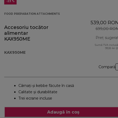
-23 %
FOOD PREPARATION ATTACHMENTS
539,00 RO
Accesoriu tocător
699,00 RO
alimentar
Preț sugera
KAX950ME
Sumă TVA inclusă
93,55 lei (
KAX950ME
Compară
Cârnaţi şi kebbe făcute în casă
Calitate și durabilitate
Trei ecrane incluse
Adaugă în coș