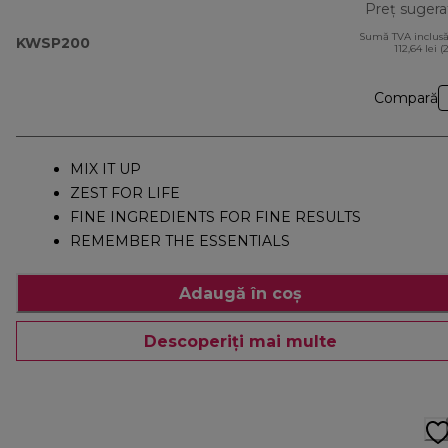
Preț sugera
Sumă TVA inclusă
KWSP200
112,64 lei (
Compară
MIX IT UP
ZEST FOR LIFE
FINE INGREDIENTS FOR FINE RESULTS
REMEMBER THE ESSENTIALS
Adaugă în coș
Descoperiți mai multe