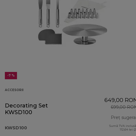
-7 %
ACCESORII
649,00 RO
Decorating Set
699,00 RO
KWSD100
Preț sugera
Sumă TVA inclusă
KWSD100
112,64 lei (