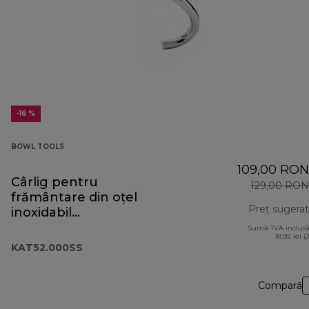
-16 %
BOWL TOOLS
109,00 RON
Cârlig pentru
129,00 RON
frământare din oțel
Preț sugerat
inoxidabil
KAT52.000SS
Sumă TVA inclusă
18,92 lei (
KAT52.000SS
Compară