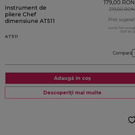
179,00 RON
Instrument de
219,00 RON
pliere Chef
Preț sugerat
dimensiune AT511
Sumă TVA inclusă
31,07 lei (
AT511
Compară
Adaugă în coș
Descoperiți mai multe