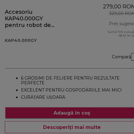
279,00 RO
Accesoriu
329,00 RO
KAP40.000GY
Preț sugera
pentru robot de
bucătărie
Sumă TVA inclusă
48,42 lei (
Prospero+
KAP40.000GY
Compară
6 GROSIMI DE FELIERE PENTRU REZULTATE
PERFECTE
EXCELENT PENTRU GOSPODĂRIILE MAI MICI
CURĂȚARE UȘOARĂ
Adaugă în coș
Descoperiți mai multe