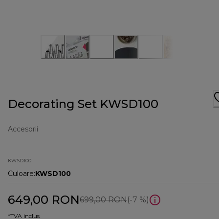
Decorating Set KWSD100
Accesorii
KWSD100
Culoare
:
KWSD100
649,00 RON
preț inițial 699,00 RON
699,00 RON
(-7 %)
*TVA inclus